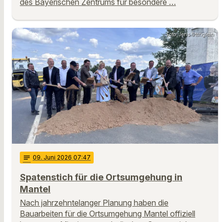
des Bayerischen Zentrums für besondere …
Foto: Jens Stenglein
notes
09
. Juni 2026 07:47
Spatenstich für die Ortsumgehung in
Mantel
Nach jahrzehntelanger Planung haben die
Bauarbeiten für die Ortsumgehung Mantel offiziell