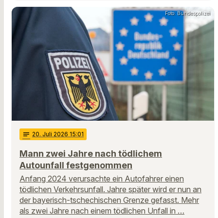
Foto: Bundespolizei
notes
20
. Juli 2026 15:01
Mann zwei Jahre nach tödlichem
Autounfall festgenommen
Anfang 2024 verursachte ein Autofahrer einen
tödlichen Verkehrsunfall. Jahre später wird er nun an
der bayerisch-tschechischen Grenze gefasst. Mehr
als zwei Jahre nach einem tödlichen Unfall in …