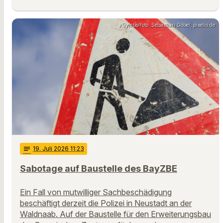
Symbolfoto: Sebastian Göbel, pixelio.de
notes
19
. Juli 2026 11:23
Sabotage auf Baustelle des BayZBE
Ein Fall von mutwilliger Sachbeschädigung
beschäftigt derzeit die Polizei in Neustadt an der
Waldnaab. Auf der Baustelle für den Erweiterungsbau