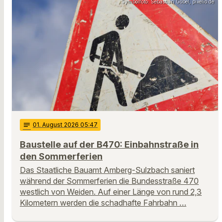
Symbolfoto: Sebastian Göbel, pixelio.de
notes
01
. August 2026 05:47
Baustelle auf der B470: Einbahnstraße in
den Sommerferien
Das Staatliche Bauamt Amberg-Sulzbach saniert
während der Sommerferien die Bundesstraße 470
westlich von Weiden. Auf einer Länge von rund 2,3
Kilometern werden die schadhafte Fahrbahn …