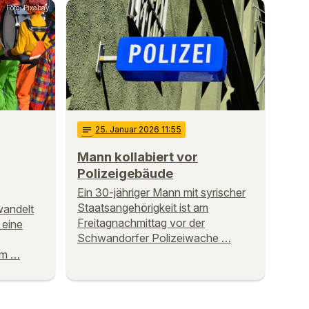
Foto: Pixabay
notes
25
. Januar 2026 11:55
Mann kollabiert vor
Polizeigebäude
Ein 30-jähriger Mann mit syrischer
Staatsangehörigkeit ist am
wandelt
Freitagnachmittag vor der
 eine
Schwandorfer Polizeiwache …
em …