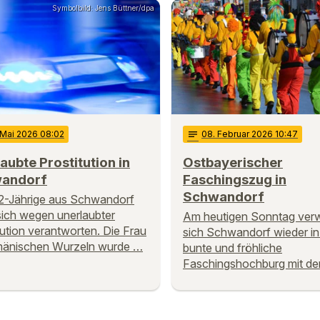
Symbolbild: Jens Büttner/dpa
 Mai 2026 08:02
notes
08
. Februar 2026 10:47
aubte Prostitution in
Ostbayerischer
andorf
Faschingszug in
Schwandorf
2-Jährige aus Schwandorf
ich wegen unerlaubter
Am heutigen Sonntag ver
tution verantworten. Die Frau
sich Schwandorf wieder in
mänischen Wurzeln wurde …
bunte und fröhliche
Faschingshochburg mit d