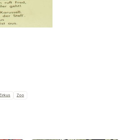
Zirkus
Zoo