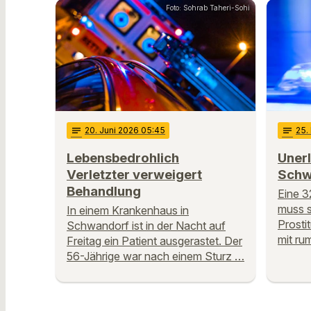
Foto: Sohrab Taheri-Sohi
notes
20
. Juni 2026 05:45
notes
25
.
Lebensbedrohlich
Unerl
Verletzter verweigert
Schw
Behandlung
Eine 3
muss s
In einem Krankenhaus in
Prosti
Schwandorf ist in der Nacht auf
mit ru
Freitag ein Patient ausgerastet. Der
56-Jährige war nach einem Sturz …