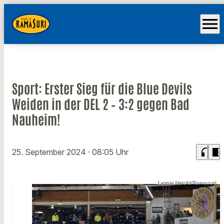
menu
Sport: Erster Sieg für die Blue Devils
Weiden in der DEL 2 – 3:2 gegen Bad
Nauheim!
headphones
chrome_reader_mode
25. September 2024
· 08:05 Uhr
Leonie Merold/Ramasuri