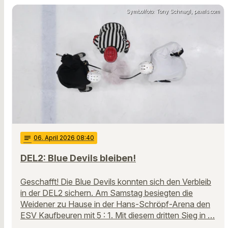
Symbolfoto: Tony Schnagl, pexels.com
notes
06
. April 2026 08:40
DEL2: Blue Devils bleiben!
Geschafft! Die Blue Devils konnten sich den Verbleib
in der DEL2 sichern. Am Samstag besiegten die
Weidener zu Hause in der Hans-Schröpf-Arena den
ESV Kaufbeuren mit 5 : 1. Mit diesem dritten Sieg in …