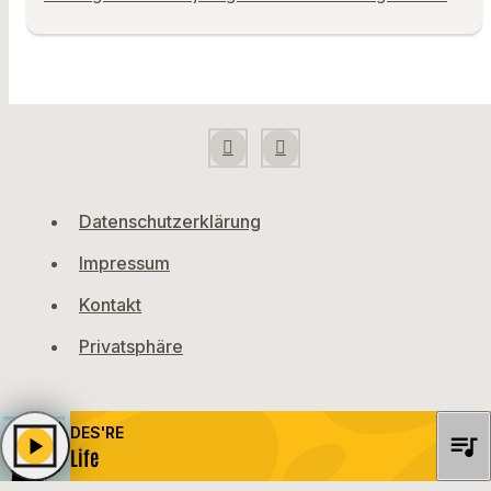
Datenschutzerklärung
Impressum
Kontakt
Privatsphäre
DES'RE
queue_music
play_arrow
Life