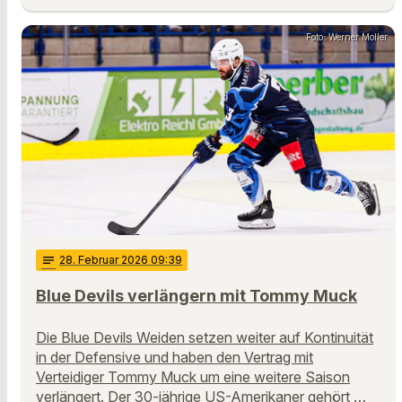
Foto: Werner Moller
notes
28
. Februar 2026 09:39
Blue Devils verlängern mit Tommy Muck
Die Blue Devils Weiden setzen weiter auf Kontinuität
in der Defensive und haben den Vertrag mit
Verteidiger Tommy Muck um eine weitere Saison
verlängert. Der 30-jährige US-Amerikaner gehört …