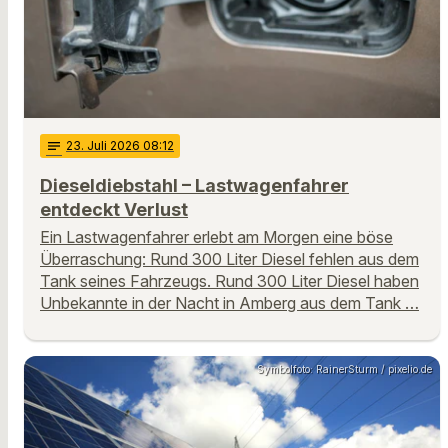
notes
23
. Juli 2026 08:12
Dieseldiebstahl – Lastwagenfahrer
entdeckt Verlust
Ein Lastwagenfahrer erlebt am Morgen eine böse
Überraschung: Rund 300 Liter Diesel fehlen aus dem
Tank seines Fahrzeugs. Rund 300 Liter Diesel haben
Unbekannte in der Nacht in Amberg aus dem Tank …
Symbolfoto: RainerSturm / pixelio.de