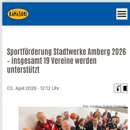
menu
Sportförderung Stadtwerke Amberg 2026
– insgesamt 19 Vereine werden
unterstützt
headphones
chrome_reader_mode
03. April 2026
· 12:12 Uhr
Foto: Karoline Gajeck-Scheuck