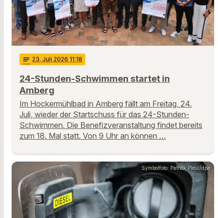
notes
23
. Juli 2026 11:18
24-Stunden-Schwimmen startet in
Amberg
Im Hockermühlbad in Amberg fällt am Freitag, 24.
Juli, wieder der Startschuss für das 24-Stunden-
Schwimmen. Die Benefizveranstaltung findet bereits
zum 18. Mal statt. Von 9 Uhr an können …
Symbolfoto: Patrick Pleul/dpa