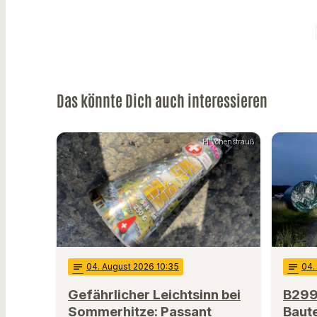
Das könnte Dich auch interessieren
PI Vohenstrauß
notes
04
. August 2026 10:35
notes
04
Gefährlicher Leichtsinn bei
B299
Sommerhitze: Passant
Baute