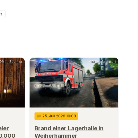
rz
POM`in Bäumler
CANVA/Ramasuri
notes
25
. Juli 2026 10:03
ler
Brand einer Lagerhalle in
50.000
Weiherhammer