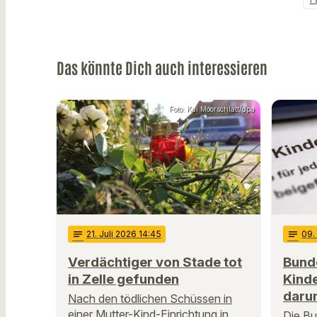
Das könnte Dich auch interessieren
Foto: Kai Moorschlatt/dpa
notes
21
. Juli 2026 14:45
notes
09
.
Verdächtiger von Stade tot
Bund
in Zelle gefunden
Kinde
daru
Nach den tödlichen Schüssen in
einer Mutter-Kind-Einrichtung in
Die Bu