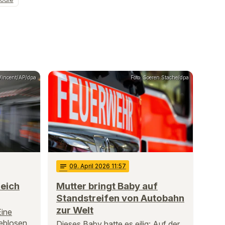
 Vincent/AP/dpa
Foto: Soeren Stache/dpa
notes
09
. April 2026 11:57
reich
Mutter bringt Baby auf
Standstreifen von Autobahn
zur Welt
Eine
leblosen
Dieses Baby hatte es eilig: Auf der