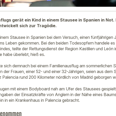
lugs gerät ein Kind in einem Stausee in Spanien in Not. 
ntwickelt sich zur Tragödie.
einem Stausee in Spanien bei dem Versuch, einen fünfjährigen
 ums Leben gekommen. Bei den beiden Todesopfern handele es 
indes, teilte der Rettungsdienst der Region Kastilien und Leó
e habe überlebt, hieß es.
ete sich demnach bei einem Familienausflug am sommerlichen
en der Frauen, einer 52- und einer 32-Jährigen, seien aus dem
nz Palencia rund 200 Kilometer nördlich von Madrid geborgen 
eugen mit einem Bodyboard nah am Ufer des Stausees gespielt h
ngaben der Einsatzkräfte von Anglern in der Nähe eines Baum
n in ein Krankenhaus in Palencia gebracht.
fgenommen