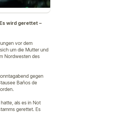
Es wird gerettet –
 Jungen vor dem
sich um die Mutter und
n im Nordwesten des
 Sonntagabend gegen
 Stausee Baños de
worden.
atte, als es in Not
stamms gerettet. Es