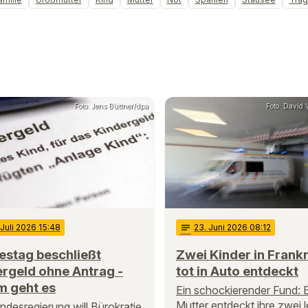
Foto: Jens Büttner/dpa
Foto: David
 Juli 2026 15:48
notes
23
. Juni 2026 08:12
estag beschließt
Zwei Kinder in Frank
rgeld ohne Antrag -
tot in Auto entdeckt
m geht es
Ein schockierender Fund: 
Mutter entdeckt ihre zwei 
ndesregierung will Bürokratie