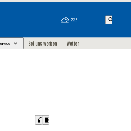
search
23°
Bei uns werben
Wetter
ervice
headphones
chrome_reader_mode