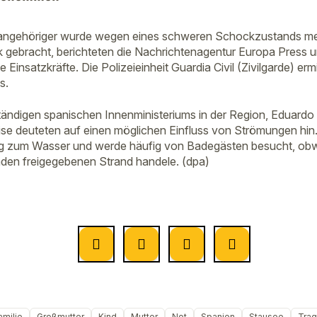
enangehöriger wurde wegen eines schweren Schockzustands med
nik gebracht, berichteten die Nachrichtenagentur Europa Press
e Einsatzkräfte. Die Polizeieinheit Guardia Civil (Zivilgarde) er
s.
ständigen spanischen Innenministeriums in der Region, Eduardo 
ise deuteten auf einen möglichen Einfluss von Strömungen hi
ng zum Wasser und werde häufig von Badegästen besucht, obwo
Baden freigegebenen Strand handele. (dpa)
amilie
Großmutter
Kind
Mutter
Not
Spanien
Stausee
Trag