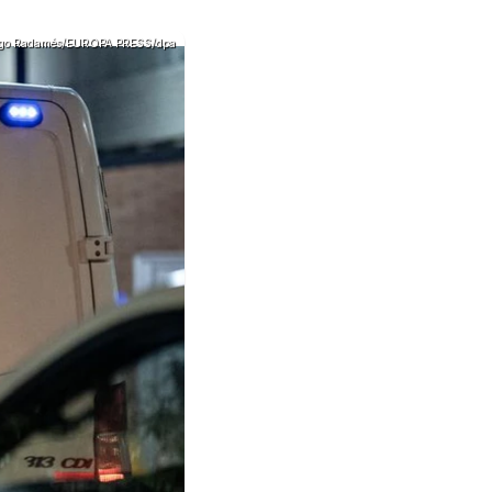
iego Radamés/EUROPA PRESS/dpa