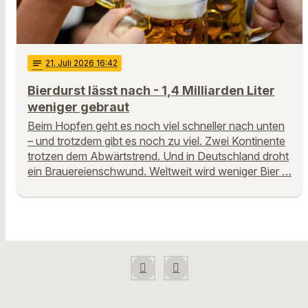
notes
21
. Juli 2026 16:42
Bierdurst lässt nach - 1,4 Milliarden Liter
weniger gebraut
Beim Hopfen geht es noch viel schneller nach unten
– und trotzdem gibt es noch zu viel. Zwei Kontinente
trotzen dem Abwärtstrend. Und in Deutschland droht
ein Brauereienschwund. Weltweit wird weniger Bier …