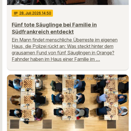
notes
28
. Juli 2026 14:50
Fünf tote Säuglinge bei Familie in
Südfrankreich entdeckt
Ein Mann findet menschliche Überreste im eigenen
Haus, die Polizei rückt an: Was steckt hinter dem
grausamen Fund von fünf Säuglingen in Orange?
Fahnder haben im Haus einer Familie im …
Foto: Sebastian Kahnert/dpa