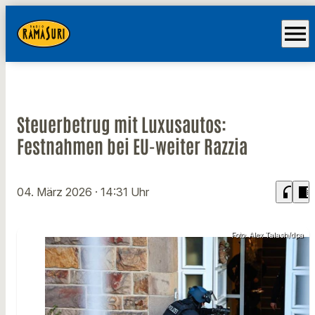
menu
Steuerbetrug mit Luxusautos:
Festnahmen bei EU-weiter Razzia
headphones
chrome_reader_mode
04. März 2026
· 14:31 Uhr
Foto: Alex Talash/dpa