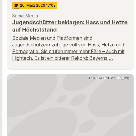
notes
26
. März 2026 17:02
Social Media
Jugendschützer beklagen: Hass und Hetze
auf Höchststand
Soziale Medien und Plattformen sind
Jugendschützern zufolge voll von Hass, Hetze und
Pornografie. Sie prüfen immer mehr Fälle – auch mit
Hightech. Es ist ein bitterer Rekord: Bayerns …
Foto: Manfred Schillings/dpa