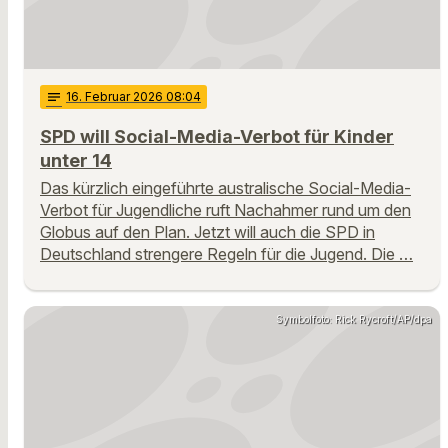
notes
16
. Februar 2026 08:04
SPD will Social-Media-Verbot für Kinder
unter 14
Das kürzlich eingeführte australische Social-Media-
Verbot für Jugendliche ruft Nachahmer rund um den
Globus auf den Plan. Jetzt will auch die SPD in
Deutschland strengere Regeln für die Jugend. Die …
Symbolfoto: Rick Rycroft/AP/dpa