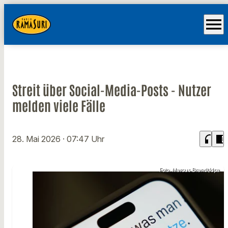
menu
Streit über Social-Media-Posts - Nutzer
melden viele Fälle
headphones
chrome_reader_mode
28. Mai 2026
· 07:47 Uhr
Foto: Marcus Brandt/dpa