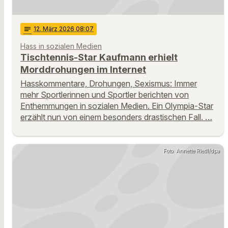
notes
12
. März 2026 08:07
Hass in sozialen Medien
Tischtennis-Star Kaufmann erhielt
Morddrohungen im Internet
Hasskommentare, Drohungen, Sexismus: Immer
mehr Sportlerinnen und Sportler berichten von
Enthemmungen in sozialen Medien. Ein Olympia-Star
erzählt nun von einem besonders drastischen Fall. …
Foto: Annette Riedl/dpa