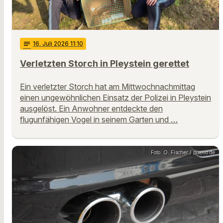
notes
16
. Juli 2026 11:10
Verletzten Storch in Pleystein gerettet
Ein verletzter Storch hat am Mittwochnachmittag
einen ungewöhnlichen Einsatz der Polizei in Pleystein
ausgelöst. Ein Anwohner entdeckte den
flugunfähigen Vogel in seinem Garten und …
Foto: O. Fischer / pixelio.de