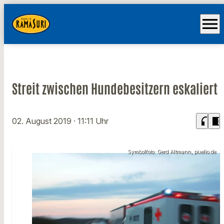
menu
Streit zwischen Hundebesitzern eskaliert
headphones
chrome_reader_mode
02. August 2019
· 11:11 Uhr
Symbolfoto: Gerd Altmann, pixelio.de