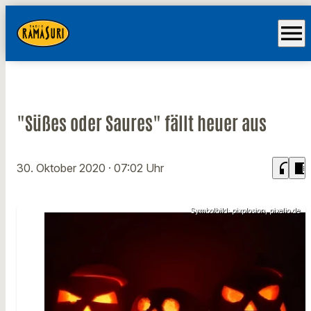
menu
"Süßes oder Saures" fällt heuer aus
headphones
chrome_reader_mode
30. Oktober 2020
· 07:02 Uhr
Symbolbild: pixplosion, pixelio.de