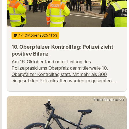
notes
17
. Oktober 2025 11:53
10. Oberpfälzer Kontrolltag: Polizei zieht
positive Bilanz
Am 16. Oktober fand unter Leitung des
Polizeipräsidiums Oberpfalz der mittlerweile 10.
Oberpfälzer Kontrolltag statt. Mit mehr als 300
eingesetzten Polizeikräften wurden im gesamten …
Polizei Präsidium OPF