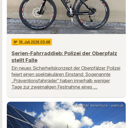
notes
16
. Juli 2026 05:48
Serien-Fahrraddieb: Polizei der Oberpfalz
stellt Falle
Ein neues Sicherheitskonzept der Oberpfälzer Polizei
feiert einen spektakulären Einstand: Sogenannte
„Präventionsfahrräder“ haben innerhalb weniger
Tage zur zweimaligen Festnahme eines …
Symbolfoto: RainerSturm / pixelio.de