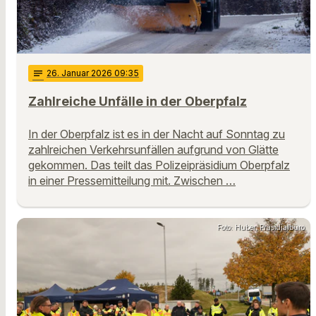
notes
26
. Januar 2026 09:35
Zahlreiche Unfälle in der Oberpfalz
In der Oberpfalz ist es in der Nacht auf Sonntag zu
zahlreichen Verkehrsunfällen aufgrund von Glätte
gekommen. Das teilt das Polizeipräsidium Oberpfalz
in einer Pressemitteilung mit. Zwischen …
Foto: Huber, Präsidialbüro