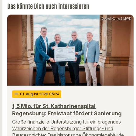
Das könnte Dich auch interessieren
© Axel KönigStMWK
notes
01
. August 2026 05:24
1,5 Mio. für St. Katharinenspital
Regensburg: Freistaat fördert Sanierung
Große finanzielle Unterstützung für ein prägendes
Wahrzeichen der Regensburger Stiftungs- und
Baugeschichte: Das historische Ökonomiegebäude