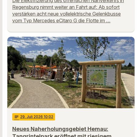
Die Elektrifizierung des öffentlichen Nahverkehrs in
Regensburg nimmt weiter an Fahrt auf: Ab sofort
verstärken acht neue vollelektrische Gelenkbusse
vom Typ Mercedes eCitaro G die Flotte im …
Doris Wirth
notes
29
. Juli 2026 10:02
Neues Naherholungsgebiet Hemau:
Tangrintelpark eröffnet mit riesigem