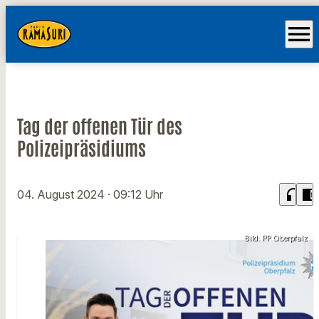
menu
Tag der offenen Tür des
Polizeipräsidiums
headphones
chrome_reader_mode
04. August 2024
· 09:12 Uhr
Bild: PP Oberpfalz