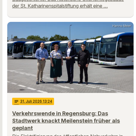
der St. Katharinenspitalstiftung erhält eine …
Hanno Meier
notes
31
. Juli 2026 13:24
Verkehrswende in Regensburg: Das
Stadtwerk knackt Meilenstein früher als
geplant