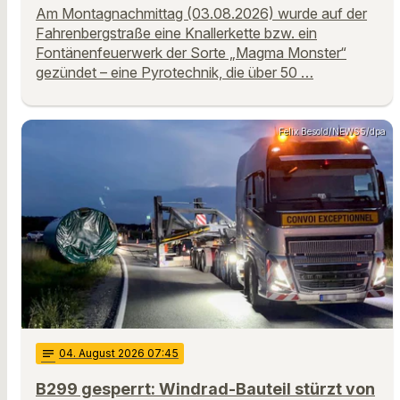
Am Montagnachmittag (03.08.2026) wurde auf der
Fahrenbergstraße eine Knallerkette bzw. ein
Fontänenfeuerwerk der Sorte „Magma Monster“
gezündet – eine Pyrotechnik, die über 50 …
Felix Besold/NEWS5/dpa
notes
04
. August 2026 07:45
B299 gesperrt: Windrad-Bauteil stürzt von