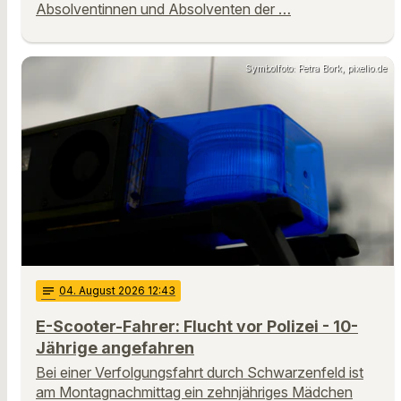
Absolventinnen und Absolventen der …
Symbolfoto: Petra Bork, pixelio.de
notes
04
. August 2026 12:43
E-Scooter-Fahrer: Flucht vor Polizei - 10-
Jährige angefahren
Bei einer Verfolgungsfahrt durch Schwarzenfeld ist
am Montagnachmittag ein zehnjähriges Mädchen