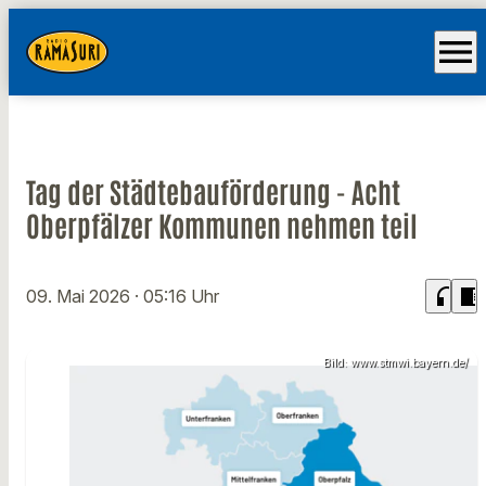
menu
Tag der Städtebauförderung - Acht
Oberpfälzer Kommunen nehmen teil
headphones
chrome_reader_mode
09. Mai 2026
· 05:16 Uhr
Bild: www.stmwi.bayern.de/