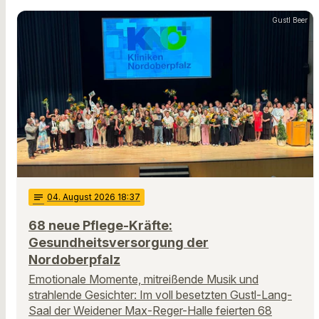
Gustl Beer
notes
04
. August 2026 18:37
68 neue Pflege-Kräfte:
Gesundheitsversorgung der
Nordoberpfalz
Emotionale Momente, mitreißende Musik und
strahlende Gesichter: Im voll besetzten Gustl-Lang-
Saal der Weidener Max-Reger-Halle feierten 68