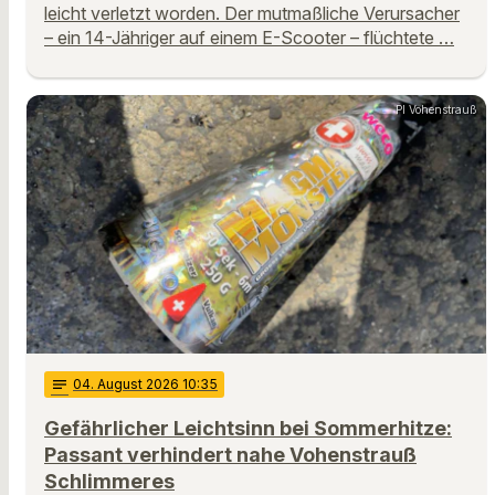
leicht verletzt worden. Der mutmaßliche Verursacher
– ein 14-Jähriger auf einem E-Scooter – flüchtete …
PI Vohenstrauß
notes
04
. August 2026 10:35
Gefährlicher Leichtsinn bei Sommerhitze:
Passant verhindert nahe Vohenstrauß
Schlimmeres