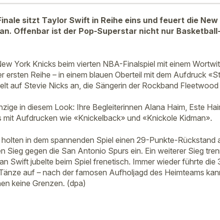
nale sitzt Taylor Swift in Reihe eins und feuert die New
an. Offenbar ist der Pop-Superstar nicht nur Basketball
 New York Knicks beim vierten NBA-Finalspiel mit einem Wortwit
er ersten Reihe – in einem blauen Oberteil mit dem Aufdruck «S
ielt auf Stevie Nicks an, die Sängerin der Rockband Fleetwood
inzige in diesem Look: Ihre Begleiterinnen Alana Haim, Este Ha
ts mit Aufdrucken wie «Knickelback» und «Knickole Kidman».
 holten in dem spannenden Spiel einen 29-Punkte-Rückstand 
tten Sieg gegen die San Antonio Spurs ein. Ein weiterer Sieg tr
Fan Swift jubelte beim Spiel frenetisch. Immer wieder führte die
 Tänze auf – nach der famosen Aufholjagd des Heimteams kann
nnen keine Grenzen. (dpa)