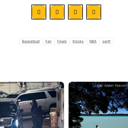
Basketball
Fan
Finals
Knicks
NBA
swift
Foto: Ryan Murphy/AP/dpa
Foto: Jordan Strauss/