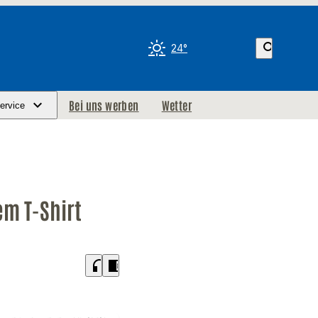
search
24°
Bei uns werben
Wetter
ervice
em T-Shirt
headphones
chrome_reader_mode