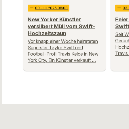
notes
09
. Juli 2026 08:08
notes
03
.
New Yorker Künstler
Feier
versilbert Müll vom Swift-
Swift
Hochzeitszaun
Seit W
Gerüch
Vor knapp einer Woche heirateten
Hochze
Superstar Taylor Swift und
Travis
Football-Profi Travis Kelce in New
York City. Ein Künstler verkauft …