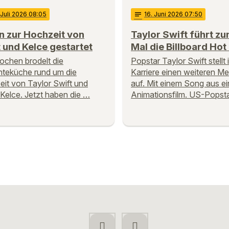
 Juli 2026 08:05
notes
16
. Juni 2026 07:50
n zur Hochzeit von
Taylor Swift führt zu
 und Kelce gestartet
Mal die Billboard Hot
ochen brodelt die
Popstar Taylor Swift stellt i
teküche rund um die
Karriere einen weiteren Me
it von Taylor Swift und
auf. Mit einem Song aus e
 Kelce. Jetzt haben die …
Animationsfilm. US-Popst