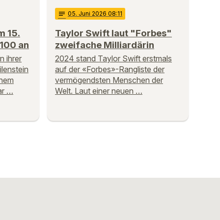
notes
05
. Juni 2026 08:11
m 15.
Taylor Swift laut "Forbes"
 100 an
zweifache Milliardärin
n ihrer
2024 stand Taylor Swift erstmals
ilenstein
auf der «Forbes»-Rangliste der
inem
vermögendsten Menschen der
ar …
Welt. Laut einer neuen …