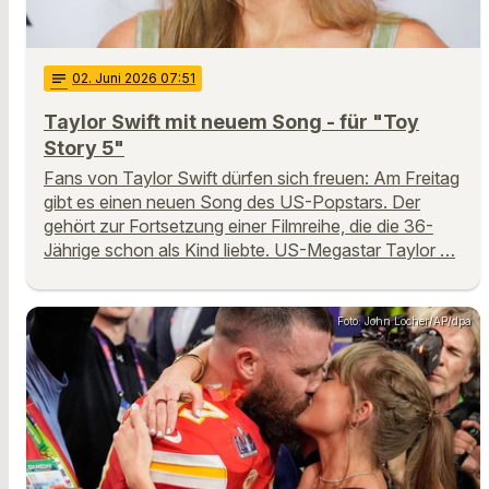
notes
02
. Juni 2026 07:51
Taylor Swift mit neuem Song - für "Toy
Story 5"
Fans von Taylor Swift dürfen sich freuen: Am Freitag
gibt es einen neuen Song des US-Popstars. Der
gehört zur Fortsetzung einer Filmreihe, die die 36-
Jährige schon als Kind liebte. US-Megastar Taylor …
Foto: John Locher/AP/dpa