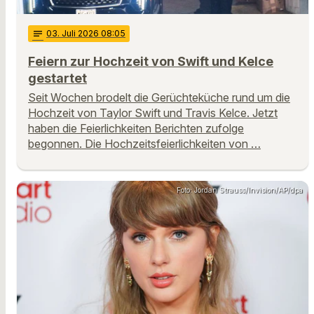
notes
03
. Juli 2026 08:05
Feiern zur Hochzeit von Swift und Kelce
gestartet
Seit Wochen brodelt die Gerüchteküche rund um die
Hochzeit von Taylor Swift und Travis Kelce. Jetzt
haben die Feierlichkeiten Berichten zufolge
begonnen. Die Hochzeitsfeierlichkeiten von …
Foto: Jordan Strauss/Invision/AP/dpa