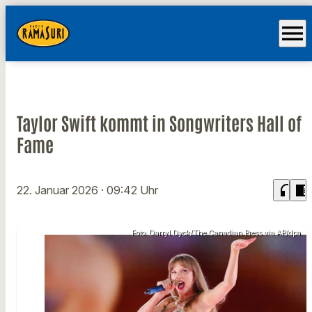
menu
Taylor Swift kommt in Songwriters Hall of
Fame
headphones
chrome_reader_mode
22. Januar 2026
· 09:42 Uhr
Foto: Darryl Dyck/The Canadian Press via AP/dpa