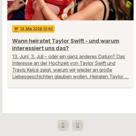
notes
13
. Mai 2026 10:40
Wann heiratet Taylor Swift - und warum
interessiert uns das?
13. Juni, 3. Juli – oder ein ganz anderes Datum? Das
Interesse an der Hochzeit von Taylor Swift und
Travis Kelce zeigt, warum wir wieder an große
Liebesgeschichten glauben wollen. Heiraten Taylor …