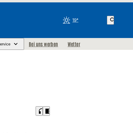
search
19°
Bei uns werben
Wetter
ervice
headphones
chrome_reader_mode