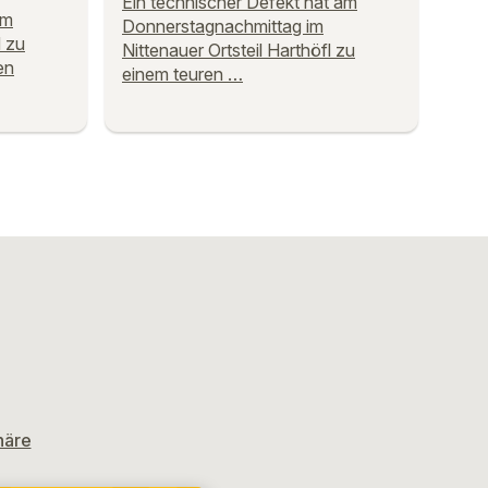
Ein technischer Defekt hat am
em
Donnerstagnachmittag im
 zu
Nittenauer Ortsteil Harthöfl zu
en
einem teuren …
häre