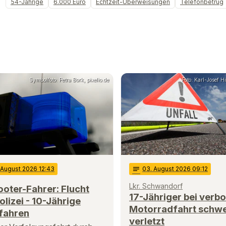
54-Jährige
6.000 Euro
Echtzeit-Überweisungen
Telefonbetrug
Symbolfoto: Petra Bork, pixelio.de
Foto: Karl-Josef 
 August 2026 12:43
notes
03
. August 2026 09:12
Lkr. Schwandorf
oter-Fahrer: Flucht
17-Jähriger bei verb
olizei - 10-Jährige
Motorradfahrt schw
fahren
verletzt