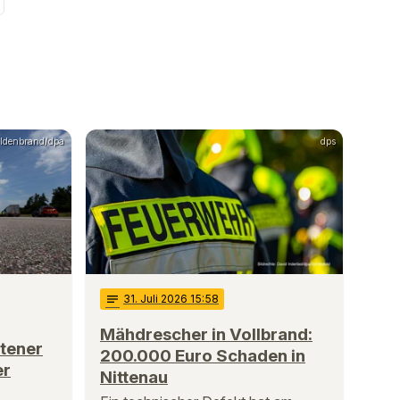
Hildenbrand/dpa
dps
notes
31
. Juli 2026 15:58
Mähdrescher in Vollbrand:
otener
200.000 Euro Schaden in
er
Nittenau