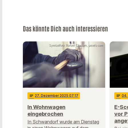
Das könnte Dich auch interessieren
Symbolfoto: Rafael Classen, pexels.com
notes
27
. Dezember 2025 07:17
notes
04
.
In Wohnwagen
E-Sco
eingebrochen
vor P
ange
In Schwandorf wurde am Dienstag