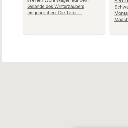
in einen Wohnwagen auf dem
Bei ei
Gelände des Winterzaubers
Schwar
eingebrochen. Die Täter …
Montag
Mädche