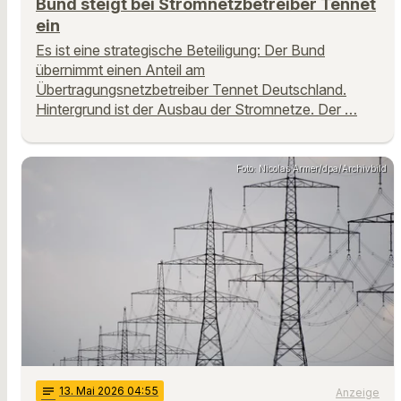
Bund steigt bei Stromnetzbetreiber Tennet
ein
Es ist eine strategische Beteiligung: Der Bund
übernimmt einen Anteil am
Übertragungsnetzbetreiber Tennet Deutschland.
Hintergrund ist der Ausbau der Stromnetze. Der …
Foto: Nicolas Armer/dpa/Archivbild
notes
13
. Mai 2026 04:55
Anzeige