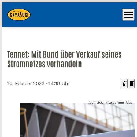
menu
Tennet: Mit Bund über Verkauf seines
Stromnetzes verhandeln
headphones
chrome_reader_mode
10. Februar 2023
· 14:18 Uhr
Archivfoto: Nicolas Armer/dpa