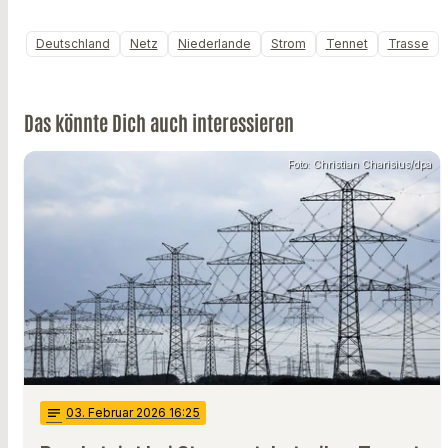
Deutschland
Netz
Niederlande
Strom
Tennet
Trasse
Das könnte Dich auch interessieren
Foto: Christian Charisius/dpa
notes
03
. Februar 2026 16:25