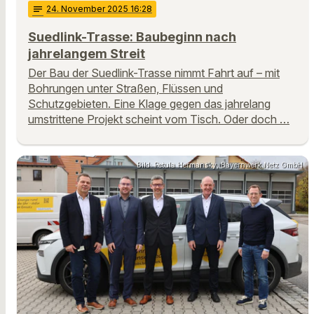
notes
24
. November 2025 16:28
Suedlink-Trasse: Baubeginn nach
jahrelangem Streit
Der Bau der Suedlink-Trasse nimmt Fahrt auf – mit
Bohrungen unter Straßen, Flüssen und
Schutzgebieten. Eine Klage gegen das jahrelang
umstrittene Projekt scheint vom Tisch. Oder doch …
Bild: Petula Hermansky, Bayernwerk Netz GmbH