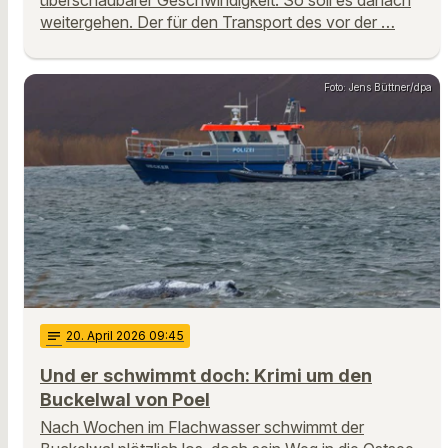
weitergehen. Der für den Transport des vor der …
Foto: Jens Büttner/dpa
notes
20
. April 2026 09:45
Und er schwimmt doch: Krimi um den
Buckelwal von Poel
Nach Wochen im Flachwasser schwimmt der