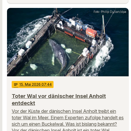
Foto: Philip Dulian/dpa
notes
15
. Mai 2026 07:44
Toter Wal vor dänischer Insel Anholt
entdeckt
Vor der Küste der dänischen Insel Anholt treibt ein
toter Wal im Meer. Einem Experten zufolge handelt es
sich um einen Buckelwal. Was ist bislang bekannt?
Vor der dänischen Insel Anholt ist ein toter Wal …