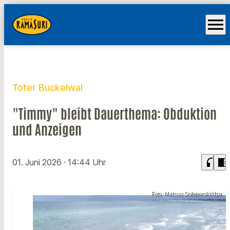
menu
Toter Buckelwal
"Timmy" bleibt Dauerthema: Obduktion
und Anzeigen
headphones
chrome_reader_mode
01. Juni 2026
· 14:44 Uhr
Foto: Marcus Golejewski/dpa