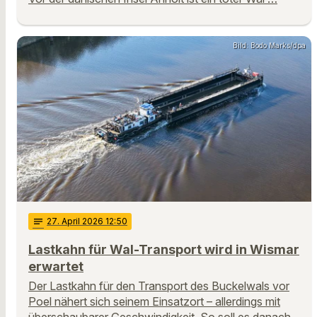
Bild: Bodo Marks/dpa
notes
27
. April 2026 12:50
Lastkahn für Wal-Transport wird in Wismar
erwartet
Der Lastkahn für den Transport des Buckelwals vor
Poel nähert sich seinem Einsatzort – allerdings mit
überschaubarer Geschwindigkeit. So soll es danach