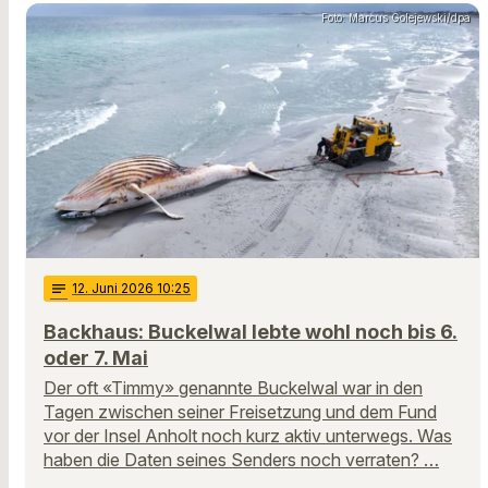
Foto: Marcus Golejewski/dpa
notes
12
. Juni 2026 10:25
Backhaus: Buckelwal lebte wohl noch bis 6.
oder 7. Mai
Der oft «Timmy» genannte Buckelwal war in den
Tagen zwischen seiner Freisetzung und dem Fund
vor der Insel Anholt noch kurz aktiv unterwegs. Was
haben die Daten seines Senders noch verraten? …