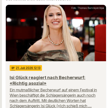
Foto: Thomas Banneyer/dpa
notes
21
. Juli 2026 12:13
Isi Glück reagiert nach Becherwurf:
«Richtig asozial»
Ein mutmaßlicher Becherwurf auf einem Festival in
Wien beschäftigt die Schlagersängerin auch noch
nach dem Auftritt. Mit deutlichen Worten hat
Schlagersängerin Isi Glück («Ich schieß mich …