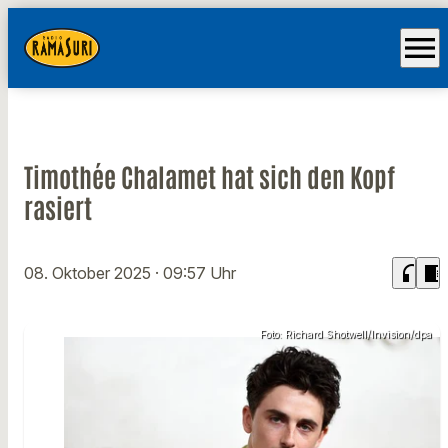
menu
Timothée Chalamet hat sich den Kopf
rasiert
headphones
chrome_reader_mode
08. Oktober 2025
· 09:57 Uhr
Foto: Richard Shotwell/Invision/dpa