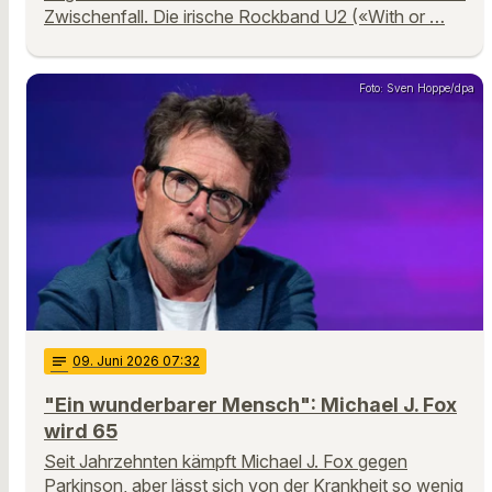
Zwischenfall. Die irische Rockband U2 («With or …
Foto: Sven Hoppe/dpa
notes
09
. Juni 2026 07:32
"Ein wunderbarer Mensch": Michael J. Fox
wird 65
Seit Jahrzehnten kämpft Michael J. Fox gegen
Parkinson, aber lässt sich von der Krankheit so wenig