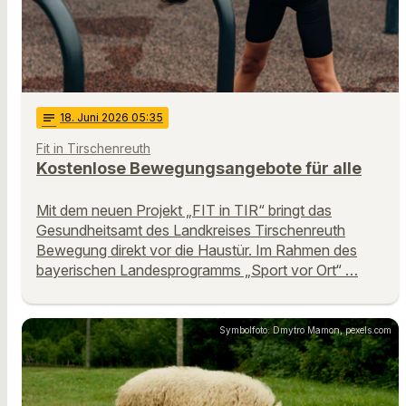
notes
18
. Juni 2026 05:35
Fit in Tirschenreuth
Kostenlose Bewegungsangebote für alle
Mit dem neuen Projekt „FIT in TIR“ bringt das
Gesundheitsamt des Landkreises Tirschenreuth
Bewegung direkt vor die Haustür. Im Rahmen des
bayerischen Landesprogramms „Sport vor Ort“ …
Symbolfoto: Dmytro Mamon, pexels.com