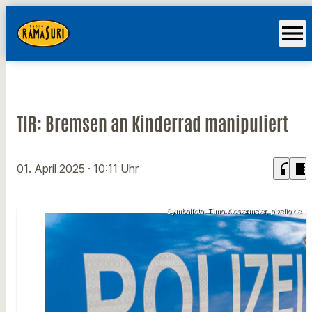
menu
TIR: Bremsen an Kinderrad manipuliert
headphones
chrome_reader_mode
01. April 2025
· 10:11 Uhr
Symbolfoto: Timo Klostermeier, pixelio.de