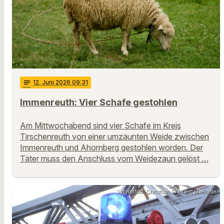
notes
12
. Juni 2026 09:31
Immenreuth: Vier Schafe gestohlen
Am Mittwochabend sind vier Schafe im Kreis
Tirschenreuth von einer umzäunten Weide zwischen
Immenreuth und Ahornberg gestohlen worden. Der
Täter muss den Anschluss vom Weidezaun gelöst …
Symbolfoto: Christoph Ehleben, pixelio.de