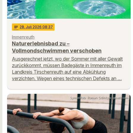
notes
28
. Juli 2026 08:37
Immenreuth
Naturerlebnisbad zu –
Vollmondschwimmen verschoben
Ausgerechnet jetzt, wo der Sommer mit aller Gewalt
zurückkommt, müssen Badegäste in Immenreuth im
Landkreis Tirschenreuth auf eine Abkühlung
verzichten. Wegen eines technischen Defekts an …
Symbolfoto: Roman Odintsov, pexels.com