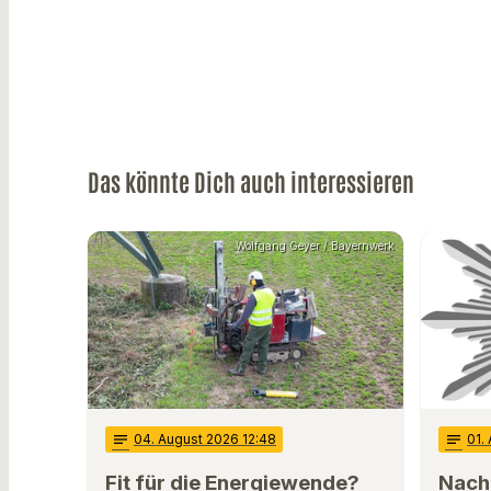
Das könnte Dich auch interessieren
Wolfgang Geyer / Bayernwerk
notes
04
. August 2026 12:48
notes
01
.
Fit für die Energiewende?
Nach