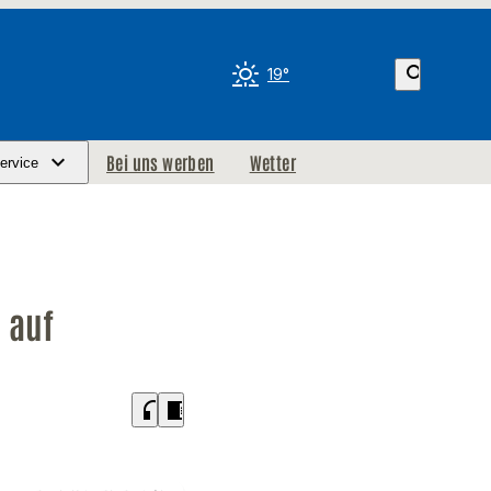
search
19°
Bei uns werben
Wetter
ervice
 auf
headphones
chrome_reader_mode