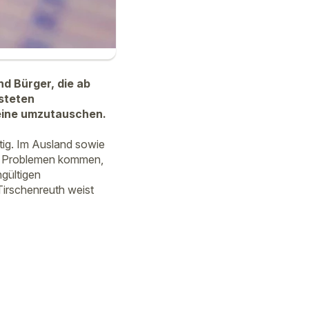
d Bürger, die ab
isteten
heine umzutauschen.
tig. Im Ausland sowie
n Problemen kommen,
gültigen
Tirschenreuth weist