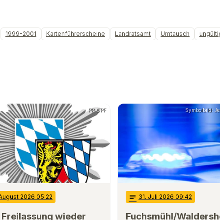
1999-2001
Kartenführerscheine
Landratsamt
Umtausch
ungülti
PP OPF
Symbolbild: J
 August 2026 05:22
notes
31
. Juli 2026 09:42
 Freilassung wieder
Fuchsmühl/Waldersh