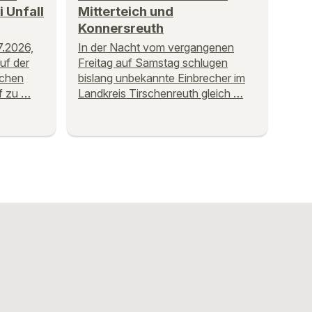
 Unfall
Mitterteich und
Konnersreuth
.2026,
In der Nacht vom vergangenen
uf der
Freitag auf Samstag schlugen
schen
bislang unbekannte Einbrecher im
f zu …
Landkreis Tirschenreuth gleich …