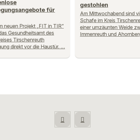
enlose
gestohlen
gungsangebote für
Am Mittwochabend sind vi
Schafe im Kreis Tirschenr
m neuen Projekt „FIT in TIR“
einer umzäunten Weide z
 das Gesundheitsamt des
Immenreuth und Ahornber
eises Tirschenreuth
ng direkt vor die Haustür. …