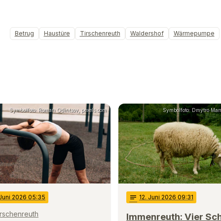
Betrug
Haustüre
Tirschenreuth
Waldershof
Wärmepumpe
Symbolfoto: Roman Odintsov, pexels.com
Symbolfoto: Dmytro Mam
 Juni 2026 05:35
notes
12
. Juni 2026 09:31
Tirschenreuth
Immenreuth: Vier Sc