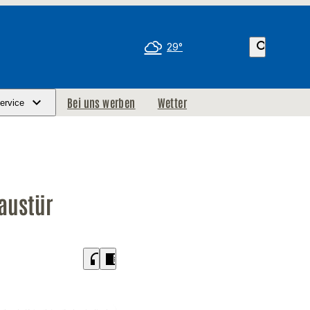
search
29°
Bei uns werben
Wetter
ervice
Haustür
headphones
chrome_reader_mode