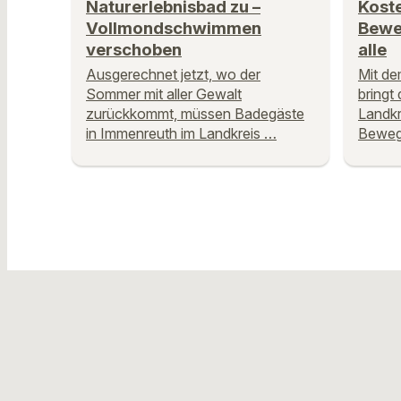
Naturerlebnisbad zu –
Kost
Vollmondschwimmen
Bewe
verschoben
alle
Ausgerechnet jetzt, wo der
Mit de
Sommer mit aller Gewalt
bringt
zurückkommt, müssen Badegäste
Landkr
in Immenreuth im Landkreis …
Bewegu