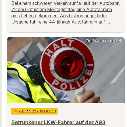
Bei einem schweren Verkehrsunfall auf der Autobahn
72 bei Hof ist am Montagmittag eine Autofahrerin
ums Leben gekommen. Aus bislang ungeklärter
Ursache fuhr eine 44-jährige Autofahrerin auf …
Tim Reckmann / pixelio.de
notes
29
. Januar 2026 07:59
Betrunkener LKW-Fahrer auf der A93