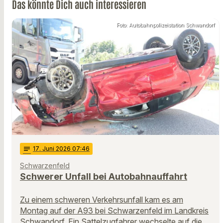
Das könnte Dich auch interessieren
Foto: Autobahnpolizeistation Schwandorf
notes
17
. Juni 2026 07:46
Schwarzenfeld
Schwerer Unfall bei Autobahnauffahrt
Zu einem schweren Verkehrsunfall kam es am
Montag auf der A93 bei Schwarzenfeld im Landkreis
Schwandorf. Ein Sattelzugfahrer wechselte auf die