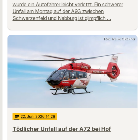
wurde ein Autofahrer leicht verletzt. Ein schwerer
Unfall am Montag auf der A93 zwischen
Schwarzenfeld und Nabburg ist glimpflich …
Foto: Maike Glöckner
notes
22
. Juni 2026 14:28
Tödlicher Unfall auf der A72 bei Hof