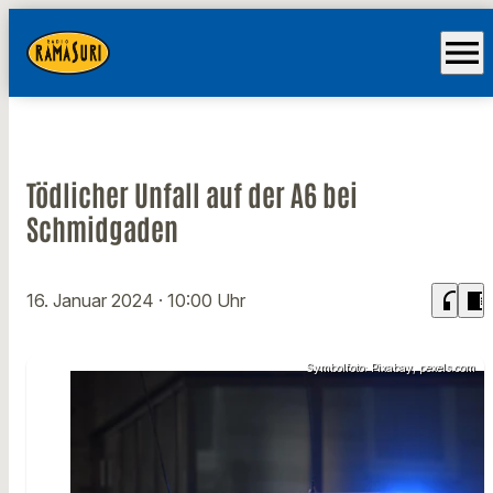
menu
Tödlicher Unfall auf der A6 bei
Schmidgaden
headphones
chrome_reader_mode
16. Januar 2024
· 10:00 Uhr
Symbolfoto: Pixabay, pexels.com