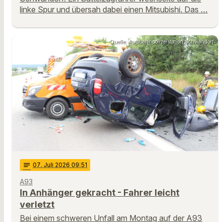
linke Spur und übersah dabei einen Mitsubishi. Das …
Quelle: Autobahnpolizeistation Schwandorf
notes
07
. Juli 2026 09:51
A93
In Anhänger gekracht - Fahrer leicht
verletzt
Bei einem schweren Unfall am Montag auf der A93