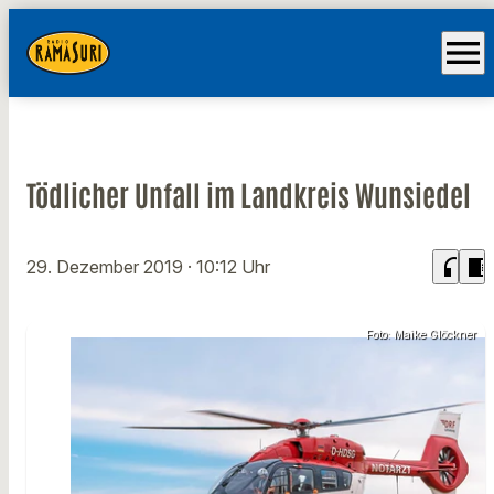
menu
Tödlicher Unfall im Landkreis Wunsiedel
headphones
chrome_reader_mode
29. Dezember 2019
· 10:12 Uhr
Foto: Maike Glöckner