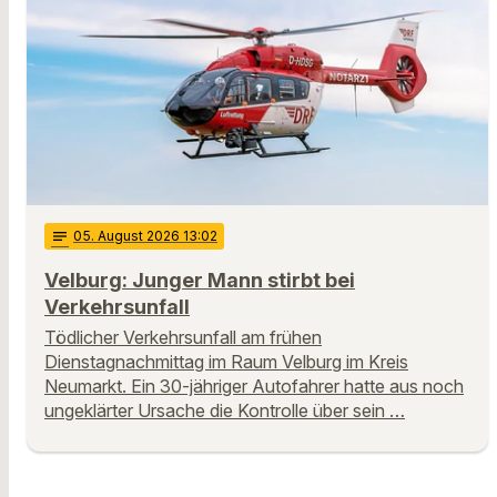
notes
05
. August 2026 13:02
Velburg: Junger Mann stirbt bei
Verkehrsunfall
Tödlicher Verkehrsunfall am frühen
Dienstagnachmittag im Raum Velburg im Kreis
Neumarkt. Ein 30-jähriger Autofahrer hatte aus noch
ungeklärter Ursache die Kontrolle über sein …