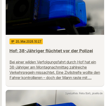
notes
20
. Mai 2026 10:27
Hof: 38-Jähriger flüchtet vor der Polizei
Bei einer wilden Verfolgungsfahrt durch Hof hat ein
38-Jähriger am Montagnachmittag zahlreiche
Verkehrsregeln missachtet. Eine Zivilstreife wollte den
Fahrer kontrollieren – doch der Mann raste mit …
Symbolfoto: Petra Bork, pixelio.de