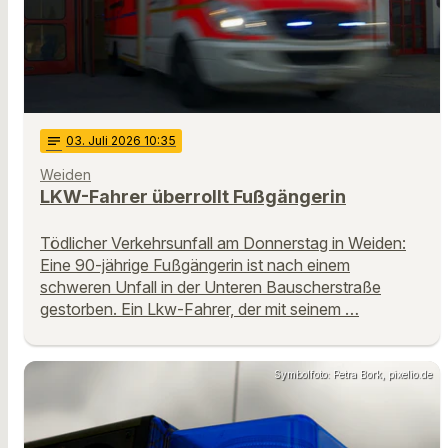
notes
03
. Juli 2026 10:35
Weiden
LKW-Fahrer überrollt Fußgängerin
Tödlicher Verkehrsunfall am Donnerstag in Weiden:
Eine 90-jährige Fußgängerin ist nach einem
schweren Unfall in der Unteren Bauscherstraße
gestorben. Ein Lkw-Fahrer, der mit seinem …
Symbolfoto: Petra Bork, pixelio.de