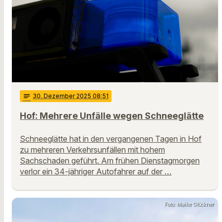
notes
30
. Dezember 2025 08:51
Hof: Mehrere Unfälle wegen Schneeglätte
Schneeglätte hat in den vergangenen Tagen in Hof
zu mehreren Verkehrsunfällen mit hohem
Sachschaden geführt. Am frühen Dienstagmorgen
verlor ein 34-jähriger Autofahrer auf der …
Foto: Maike Glöckner