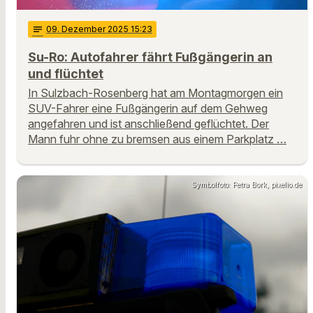
notes
09
. Dezember 2025 15:23
Su-Ro: Autofahrer fährt Fußgängerin an
und flüchtet
In Sulzbach-Rosenberg hat am Montagmorgen ein
SUV-Fahrer eine Fußgängerin auf dem Gehweg
angefahren und ist anschließend geflüchtet. Der
Mann fuhr ohne zu bremsen aus einem Parkplatz …
Symbolfoto: Petra Bork, pixelio.de