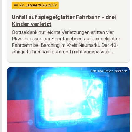
notes
27
. Januar 2026 12:37
Unfall auf spiegelglatter Fahrbahn - drei
Kinder verletzt
Gottseidank nur leichte Verletzungen erlitten vier
Pkw-Insassen am Sonntagabend auf spiegelglatter
Fahrbahn bei Berching im Kreis Neumarkt. Der 40-
jährige Fahrer kam aufgrund nicht angepasster …
Foto: Kai Breker, pixelio.de