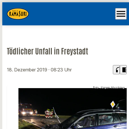
menu
Tödlicher Unfall in Freystadt
headphones
chrome_reader_mode
18. Dezember 2019
· 08:23 Uhr
Foto: Jürgen Masching