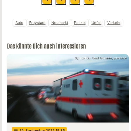
Auto
Freystadt
Neumarkt
Polizei
Unfall
Verkehr
Das könnte Dich auch interessieren
Symbolfoto: Gerd Altmann, pixelio.de
notes
29
. September 2025 15:35