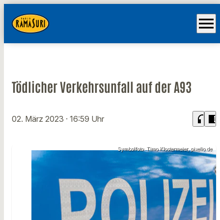
menu
Tödlicher Verkehrsunfall auf der A93
headphones
chrome_reader_mode
02. März 2023
· 16:59 Uhr
Symbolfoto: Timo Klostermeier, pixelio.de