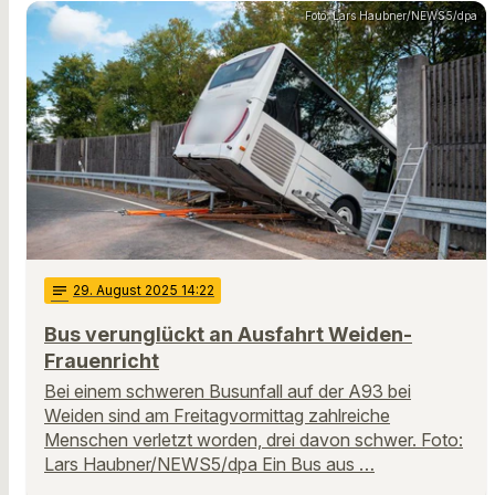
Foto: Lars Haubner/NEWS5/dpa
notes
29
. August 2025 14:22
Bus verunglückt an Ausfahrt Weiden-
Frauenricht
Bei einem schweren Busunfall auf der A93 bei
Weiden sind am Freitagvormittag zahlreiche
Menschen verletzt worden, drei davon schwer. Foto:
Lars Haubner/NEWS5/dpa Ein Bus aus …