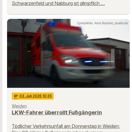
Schwarzenfeld und Nabburg ist glimpflich …
Symbolfoto: Arno Bachert, pixelio.de
notes
03
. Juli 2026 10:35
Weiden
LKW-Fahrer überrollt Fußgängerin
Tödlicher Verkehrsunfall am Donnerstag in Weiden: