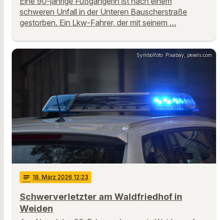
Eine 90-jährige Fußgängerin ist nach einem
schweren Unfall in der Unteren Bauscherstraße
gestorben. Ein Lkw-Fahrer, der mit seinem …
Symbolfoto: Pixabay, pexels.com
notes
18
. März 2026 12:23
Schwerverletzter am Waldfriedhof in
Weiden