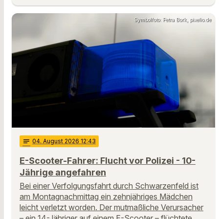
Symbolfoto: Petra Bork, pixelio.de
notes
04
. August 2026 12:43
E-Scooter-Fahrer: Flucht vor Polizei - 10-
Jährige angefahren
Bei einer Verfolgungsfahrt durch Schwarzenfeld ist
am Montagnachmittag ein zehnjähriges Mädchen
leicht verletzt worden. Der mutmaßliche Verursacher
– ein 14-Jähriger auf einem E-Scooter – flüchtete …