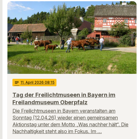
Foto: Walter Wabro
notes
11
. April 2026 08:15
Tag der Freilichtmuseen in Bayern im
Freilandmuseum Oberpfalz
Die Freilichtmuseen in Bayern veranstalten am
Sonntag (12.04.26) wieder einen gemeinsamen
Aktionstag unter dem Motto „Was nachher hält“. Die
Nachhaltigkeit steht also im Fokus. Im …