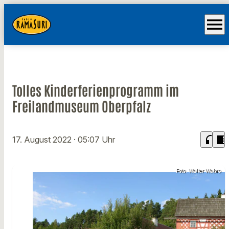
menu
Tolles Kinderferienprogramm im
Freilandmuseum Oberpfalz
headphones
chrome_reader_mode
17. August 2022
· 05:07 Uhr
Foto: Walter Wabro