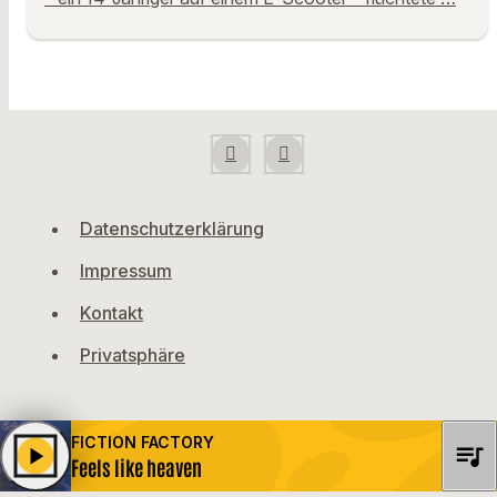
Datenschutzerklärung
Impressum
Kontakt
Privatsphäre
FICTION FACTORY
queue_music
play_arrow
Feels like heaven