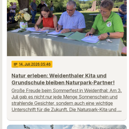
notes
14
. Juli 2026 05:46
Natur erleben: Weidenthaler Kita und
Grundschule bleiben Naturpark-Partner!
Große Freude beim Sommerfest in Weidenthal: Am 3.
Juli gab es nicht nur jede Menge Sonnenschein und
strahlende Gesichter, sondern auch eine wichtige
Unterschrift für die Zukunft. Die Naturpark-Kita und …
Foto: Florian Trykowski