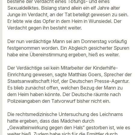
bestehe der Verdacht eines Tötungs- und eines
Sexualdeliktes. Bislang stand allein ein elf Jahre alter
Junge im Verdacht, an der Tat beteiligt gewesen zu sein.
Er lebte wie das Opfer in dem Heim in Wunsiedel. Der
Verdacht gegen ihn besteht weiter.
Der nun verdächtige Mann sei am Donnerstag vorläufig
festgenommen worden. Ein Abgleich gesicherter Spuren
habe eine Übereinstimmung ergeben, hieß es weiter.
Der Verdächtige sei kein Mitarbeiter der Kinderhilfe-
Einrichtung gewesen, sagte Matthias Goers, Sprecher der
Staatsanwaltschaft Hof, der Deutschen Presse-Agentur.
Es blieb zunächst offen, welchen Bezug der Mann zu
dem Heim haben könnte. Der Deutsche räumte nach
Polizeiangaben den Tatvorwurf bisher nicht ein.
Die rechtsmedizinische Untersuchung des Leichnams
hatte ergeben, dass das Mädchen durch
„Gewalteinwirkung gegen den Hals“ gestorben ist, wie es
weiter hieß. Zudem habe sich für die Ermittler durch