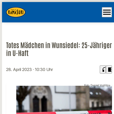
menu
Totes Mädchen in Wunsiedel: 25-Jähriger
in U-Haft
headphones
chrome_reader_mode
28. April 2023
· 10:30 Uhr
Foto: Daniel Vogl/dpa