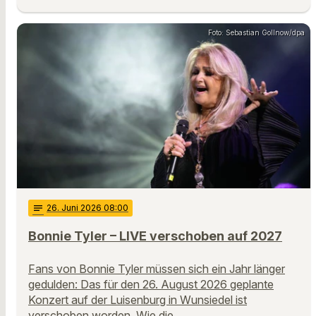
Foto: Sebastian Gollnow/dpa
notes
26
. Juni 2026 08:00
Bonnie Tyler – LIVE verschoben auf 2027
Fans von Bonnie Tyler müssen sich ein Jahr länger
gedulden: Das für den 26. August 2026 geplante
Konzert auf der Luisenburg in Wunsiedel ist
verschoben worden. Wie die …