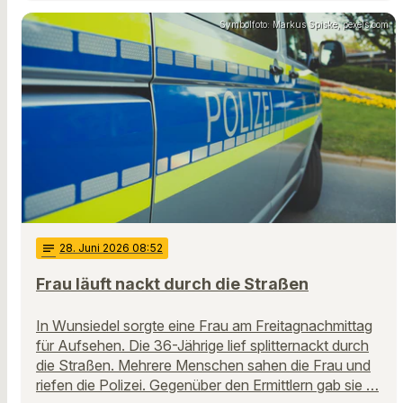
Symbolfoto: Markus Spiske, pexels.com
notes
28
. Juni 2026 08:52
Frau läuft nackt durch die Straßen
In Wunsiedel sorgte eine Frau am Freitagnachmittag
für Aufsehen. Die 36-Jährige lief splitternackt durch
die Straßen. Mehrere Menschen sahen die Frau und
riefen die Polizei. Gegenüber den Ermittlern gab sie …