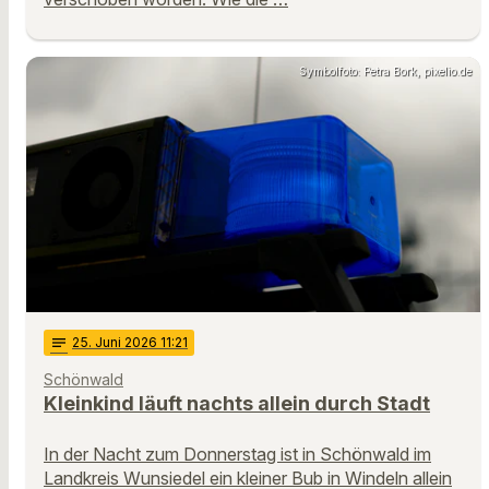
Symbolfoto: Petra Bork, pixelio.de
notes
25
. Juni 2026 11:21
Schönwald
Kleinkind läuft nachts allein durch Stadt
In der Nacht zum Donnerstag ist in Schönwald im
Landkreis Wunsiedel ein kleiner Bub in Windeln allein