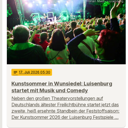
Florian Miedl / Luisenburg
notes
17
. Juli 2026 05:30
Kunstsommer in Wunsiedel: Luisenburg
startet mit Musik und Comedy
Neben den großen Theatervorstellungen auf
Deutschlands ältester Freilichtbühne startet jetzt das
zweite, heiß ersehnte Standbein der Feststoffsaison:
Der Kunstsommer 2026 der Luisenburg Festspiele …