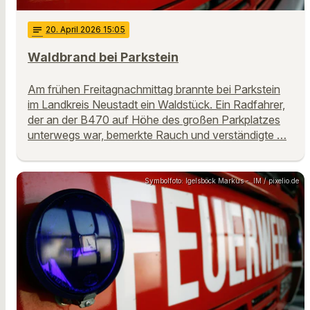
notes
20
. April 2026 15:05
Waldbrand bei Parkstein
Am frühen Freitagnachmittag brannte bei Parkstein
im Landkreis Neustadt ein Waldstück. Ein Radfahrer,
der an der B470 auf Höhe des großen Parkplatzes
unterwegs war, bemerkte Rauch und verständigte …
Symbolfoto: Igelsböck Markus - .IM / pixelio.de