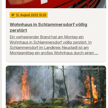
notes
12
. August 2025 10:20
Wohnhaus in Schlammersdorf völlig
zerstört
Ein verheerender Brand hat am Montag ein
Wohnhaus in Schlammersdorf völlig zerstört. In
Schlammersdorf im Landkreis Neustadt ist am
Montagmittag ein großes Wohnhaus durch einen …
Symbolfoto: pixabay, pexels.com