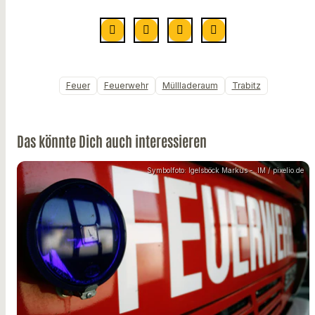
Feuer
Feuerwehr
Müllladeraum
Trabitz
Das könnte Dich auch interessieren
Symbolfoto: Igelsböck Markus - .IM / pixelio.de