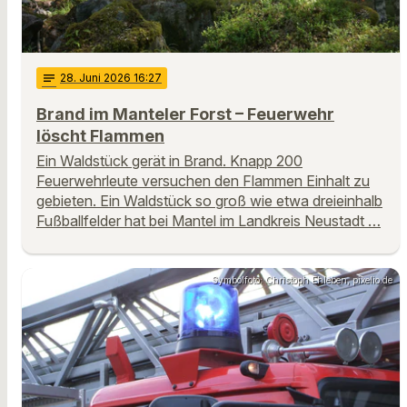
notes
28
. Juni 2026 16:27
Brand im Manteler Forst – Feuerwehr
löscht Flammen
Ein Waldstück gerät in Brand. Knapp 200
Feuerwehrleute versuchen den Flammen Einhalt zu
gebieten. Ein Waldstück so groß wie etwa dreieinhalb
Fußballfelder hat bei Mantel im Landkreis Neustadt …
Symbolfoto: Christoph Ehleben, pixelio.de