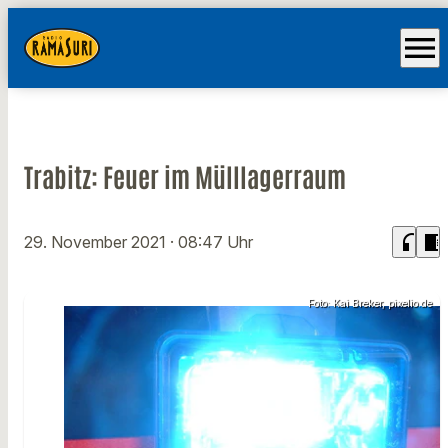
menu
Trabitz: Feuer im Mülllagerraum
headphones
chrome_reader_mode
29. November 2021
· 08:47 Uhr
Foto: Kai Breker, pixelio.de