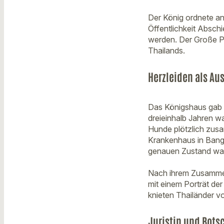
Der König ordnete an
Öffentlichkeit Abschi
werden. Der Große Pa
Thailands.
Herzleiden als Au
Das Königshaus gab i
dreieinhalb Jahren w
Hunde plötzlich zusa
Krankenhaus in Bangk
genauen Zustand war 
Nach ihrem Zusammen
mit einem Porträt de
knieten Thailänder vo
Juristin und Bots