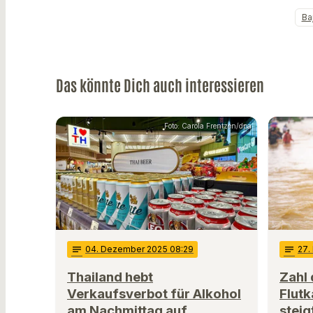
Ba
Das könnte Dich auch interessieren
Foto: Carola Frentzen/dpa
notes
04
. Dezember 2025 08:29
notes
27
.
Thailand hebt
Zahl 
Verkaufsverbot für Alkohol
Flutk
am Nachmittag auf
steig