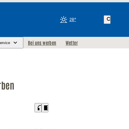
search
28°
Bei uns werben
Wetter
ervice
orben
headphones
chrome_reader_mode