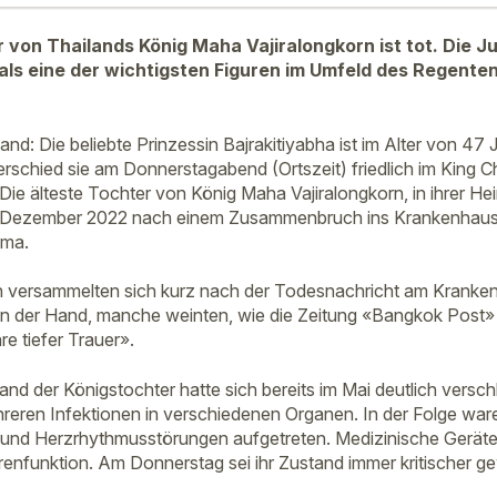
 von Thailands König Maha Vajiralongkorn ist tot. Die Ju
als eine der wichtigsten Figuren im Umfeld des Regenten.
and: Die beliebte Prinzessin Bajrakitiyabha ist im Alter von 47
 verschied sie am Donnerstagabend (Ortszeit) friedlich im King
Die älteste Tochter von König Maha Vajiralongkorn, in ihrer Hei
m Dezember 2022 nach einem Zusammenbruch ins Krankenhaus
oma.
 versammelten sich kurz nach der Todesnachricht am Krankenh
n in der Hand, manche weinten, wie die Zeitung «Bangkok Post» 
e tiefer Trauer».
d der Königstochter hatte sich bereits im Mai deutlich verschl
ehreren Infektionen in verschiedenen Organen. In der Folge war
und Herzrhythmusstörungen aufgetreten. Medizinische Geräte 
renfunktion. Am Donnerstag sei ihr Zustand immer kritischer ge