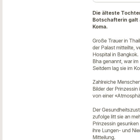
Die älteste Tochter
Botschafterin galt 
Koma.
Große Trauer in Thail
der Palast mitteilte,
Hospital in Bangkok. 
Bha genannt, war i
Seitdem lag sie im K
Zahlreiche Menschen
Bilder der Prinzessi
von einer «Atmosphär
Der Gesundheitszustan
zufolge litt sie an m
Prinzessin gesunken 
ihre Lungen- und Nie
Mitteilung.