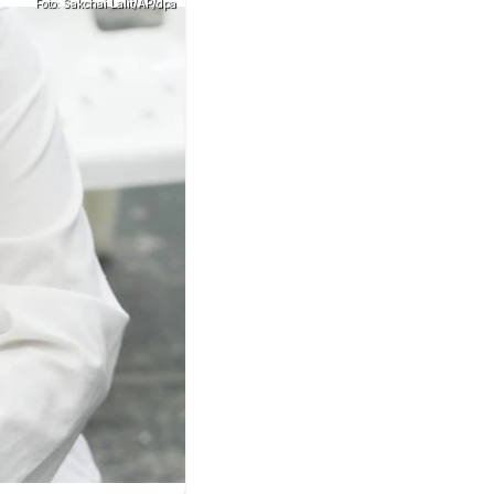
Foto: Sakchai Lalit/AP/dpa