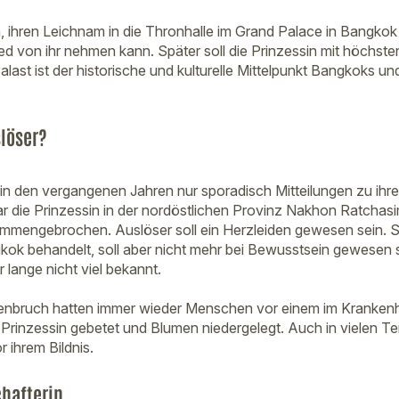
, ihren Leichnam in die Thronhalle im Grand Palace in Bangkok
ed von ihr nehmen kann. Später soll die Prinzessin mit höchste
last ist der historische und kulturelle Mittelpunkt Bangkoks u
slöser?
n den vergangenen Jahren nur sporadisch Mitteilungen zu ihr
ar die Prinzessin in der nordöstlichen Provinz Nakhon Ratchasi
mmengebrochen. Auslöser soll ein Herzleiden gewesen sein. Se
ok behandelt, soll aber nicht mehr bei Bewusstsein gewesen s
lange nicht viel bekannt.
bruch hatten immer wieder Menschen vor einem im Krankenh
r Prinzessin gebetet und Blumen niedergelegt. Auch in vielen 
r ihrem Bildnis.
chafterin