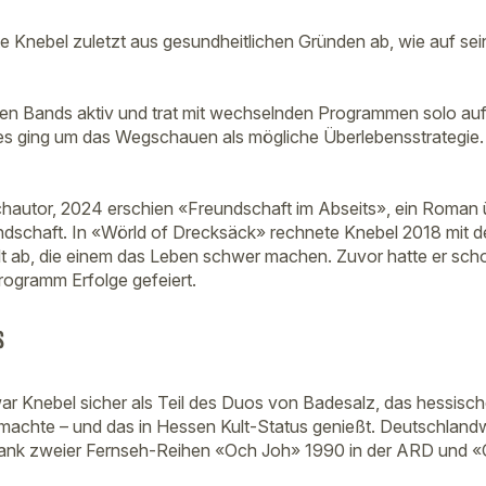
e Knebel zuletzt aus gesundheitlichen Gründen ab, wie auf s
ren Bands aktiv und trat mit wechselnden Programmen solo au
 ging um das Wegschauen als mögliche Überlebensstrategie. E
hautor, 2024 erschien «Freundschaft im Abseits», ein Roman 
dschaft. In «Wörld of Drecksäck» rechnete Knebel 2018 mit d
t ab, die einem das Leben schwer machen. Zuvor hatte er sch
ogramm Erfolge gefeiert.
s
ar Knebel sicher als Teil des Duos von Badesalz, das hessisc
machte – und das in Hessen Kult-Status genießt. Deutschland
dank zweier Fernseh-Reihen «Och Joh» 1990 in der ARD und 