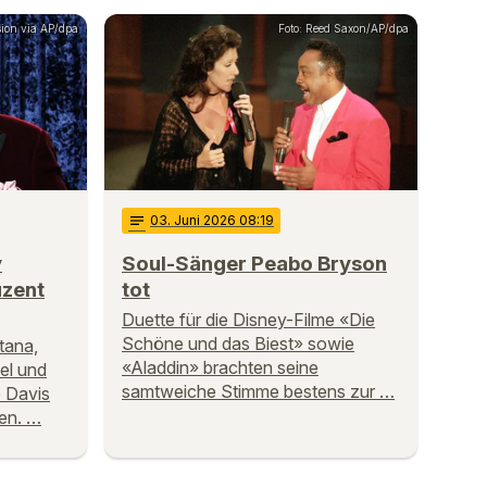
sion via AP/dpa
Foto: Reed Saxon/AP/dpa
notes
03
. Juni 2026 08:19
y
Soul-Sänger Peabo Bryson
uzent
tot
Duette für die Disney-Filme «Die
Schöne und das Biest» sowie
tana,
«Aladdin» brachten seine
oel und
samtweiche Stimme bestens zur …
 Davis
en. …