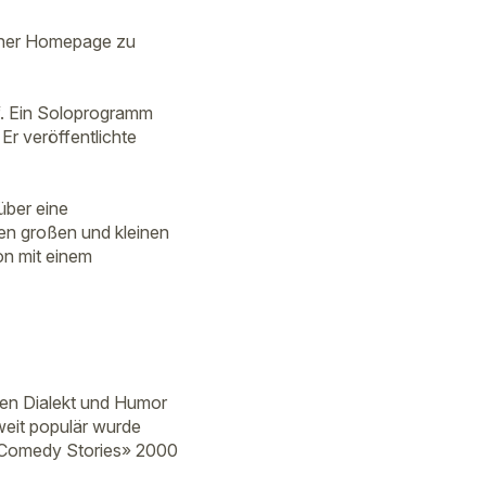
einer Homepage zu
f. Ein Soloprogramm
r veröffentlichte
über eine
en großen und kleinen
on mit einem
hen Dialekt und Humor
weit populär wurde
«Comedy Stories» 2000