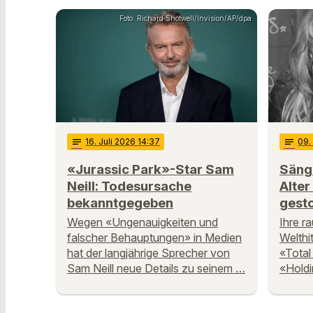
Foto: Richard Shotwell/Invision/AP/dpa
notes
16
. Juli 2026 14:37
notes
09
.
«Jurassic Park»-Star Sam
Sänge
Neill: Todesursache
Alter
bekanntgegeben
gest
Wegen «Ungenauigkeiten und
Ihre r
falscher Behauptungen» in Medien
Welthi
hat der langjährige Sprecher von
«Total
Sam Neill neue Details zu seinem …
«Holdi