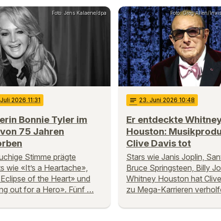
Foto: Jens Kalaene/dpa
Foto: Greg Allen/Invi
 Juli 2026 11:31
notes
23
. Juni 2026 10:48
rin Bonnie Tyler im
Er entdeckte Whitne
 von 75 Jahren
Houston: Musikprod
orben
Clive Davis tot
auchige Stimme prägte
Stars wie Janis Joplin, San
ts wie «It’s a Heartache»,
Bruce Springsteen, Billy J
 Eclipse of the Heart» und
Whitney Houston hat Clive
ng out for a Hero». Fünf …
zu Mega-Karrieren verholf