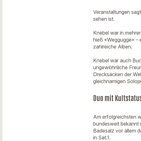
Veranstaltungen sagt
sehen ist.
Knebel war in mehre
hieß «Weggugge» – es
zahlreiche Alben.
Knebel war auch Buc
ungewöhnliche Freun
Drecksäcken der Wel
gleichnamigen Solopr
Duo mit Kultstatu
Am erfolgreichsten w
bundesweit bekannt 
Badesalz vor allem 
in Sat.1.