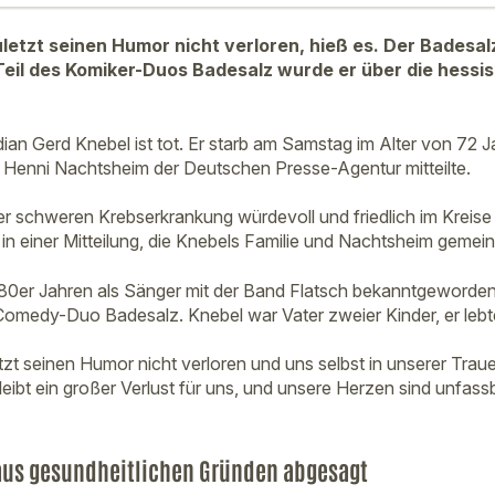
uletzt seinen Humor nicht verloren, hieß es. Der Bades
s Teil des Komiker-Duos Badesalz wurde er über die hess
n Gerd Knebel ist tot. Er starb am Samstag im Alter von 72 J
Henni Nachtsheim der Deutschen Presse-Agentur mitteilte.
er schweren Krebserkrankung würdevoll und friedlich im Kreise
in einer Mitteilung, die Knebels Familie und Nachtsheim gemein
80er Jahren als Sänger mit der Band Flatsch bekanntgeworden
omedy-Duo Badesalz. Knebel war Vater zweier Kinder, er lebt
etzt seinen Humor nicht verloren und uns selbst in unserer Tra
bleibt ein großer Verlust für uns, und unsere Herzen sind unfass
aus gesundheitlichen Gründen abgesagt