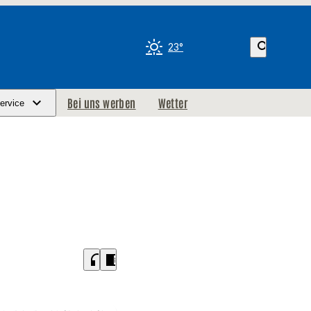
search
23°
Bei uns werben
Wetter
ervice
headphones
chrome_reader_mode