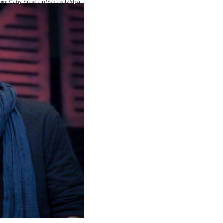
oto: Gaby Bresslein/Badesalz/dpa