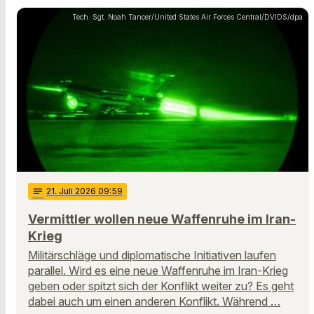
Tech. Sgt. Noah Tancer/United States Air Forces Central/DVIDS/dpa
notes
21
. Juli 2026 09:59
Vermittler wollen neue Waffenruhe im Iran-
Krieg
Militärschläge und diplomatische Initiativen laufen
parallel. Wird es eine neue Waffenruhe im Iran-Krieg
geben oder spitzt sich der Konflikt weiter zu? Es geht
dabei auch um einen anderen Konflikt. Während …