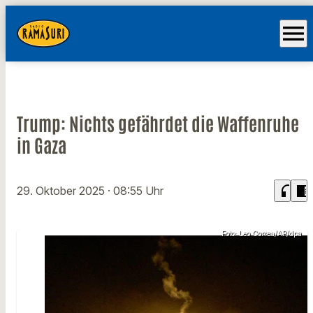
menu
Trump: Nichts gefährdet die Waffenruhe
in Gaza
headphones
chrome_reader_mode
29. Oktober 2025
· 08:55 Uhr
Foto: Leo Correa/AP/dpa