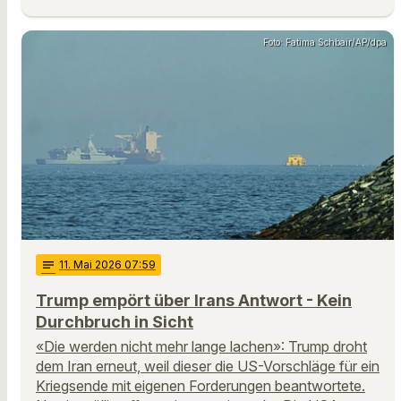
Foto: Fatima Schbair/AP/dpa
notes
11
. Mai 2026 07:59
Trump empört über Irans Antwort - Kein
Durchbruch in Sicht
«Die werden nicht mehr lange lachen»: Trump droht
dem Iran erneut, weil dieser die US-Vorschläge für ein
Kriegsende mit eigenen Forderungen beantwortete.