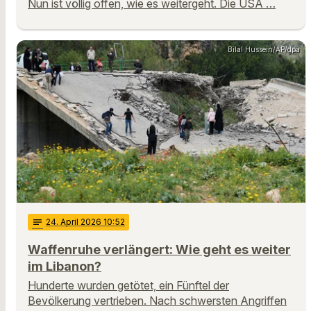
Nun ist völlig offen, wie es weitergeht. Die USA …
Bilal Hussein/AP/dpa
notes
24
. April 2026 10:52
Waffenruhe verlängert: Wie geht es weiter
im Libanon?
Hunderte wurden getötet, ein Fünftel der
Bevölkerung vertrieben. Nach schwersten Angriffen