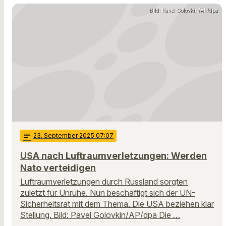
Bild: Pavel Golovkin/AP/dpa
notes
23
. September 2025 07:07
USA nach Luftraumverletzungen: Werden
Nato verteidigen
Luftraumverletzungen durch Russland sorgten
zuletzt für Unruhe. Nun beschäftigt sich der UN-
Sicherheitsrat mit dem Thema. Die USA beziehen klar
Stellung. Bild: Pavel Golovkin/AP/dpa Die …