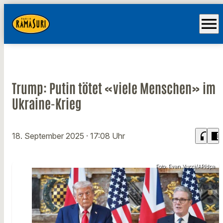
menu
Trump: Putin tötet «viele Menschen» im
Ukraine-Krieg
headphones
chrome_reader_mode
18. September 2025
· 17:08 Uhr
Foto: Evan Vucci/AP/dpa