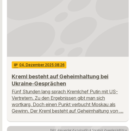
notes
04
. Dezember 2025 08:26
Kreml besteht auf Geheimhaltung bei
Ukraine-Gesprächen
Fünf Stunden lang sprach Kremlchef Putin mit US-
Vertretern. Zu den Ergebnissen gibt man sich
wortkarg. Doch einen Punkt verbucht Moskau als
Gewinn. Der Kreml besteht auf Geheimhaltung von …
Bild: Alexander Kazakov/Pool Sputnik Kremlin/AP/dpa