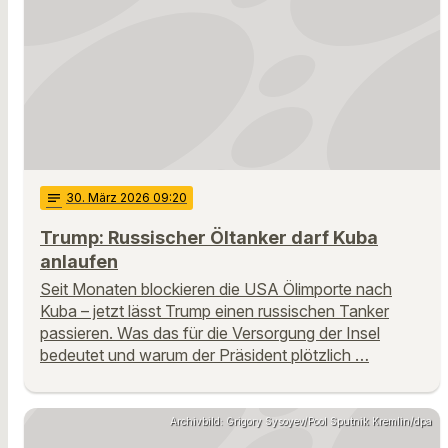
notes
30
. März 2026 09:20
Trump: Russischer Öltanker darf Kuba
anlaufen
Seit Monaten blockieren die USA Ölimporte nach
Kuba – jetzt lässt Trump einen russischen Tanker
passieren. Was das für die Versorgung der Insel
bedeutet und warum der Präsident plötzlich …
Archivbild: Grigory Sysoyev/Pool Sputnik Kremlin/dpa