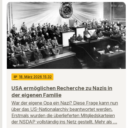
Bild: dpa
notes
18
. März 2026 15:32
USA ermöglichen Recherche zu Nazis in
der eigenen Familie
War der eigene Opa ein Nazi? Diese Frage kann nun
über das US-Nationalarchiv beantwortet werden.
Erstmals wurden die überlieferten Mitgliedskarteien
der NSDAP vollständig ins Netz gestellt. Mehr als …