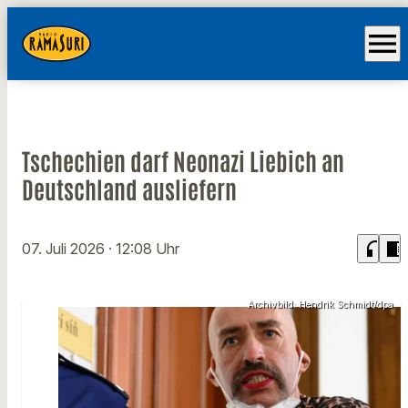
menu
Tschechien darf Neonazi Liebich an
Deutschland ausliefern
headphones
chrome_reader_mode
07. Juli 2026
· 12:08 Uhr
Archivbild: Hendrik Schmidt/dpa