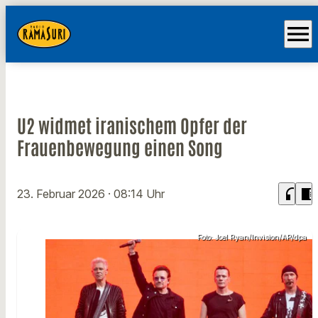
menu
U2 widmet iranischem Opfer der
Frauenbewegung einen Song
headphones
chrome_reader_mode
23. Februar 2026
· 08:14 Uhr
Foto: Joel Ryan/Invision/AP/dpa