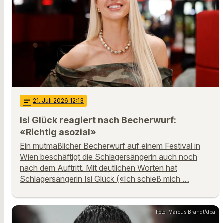
notes
21
. Juli 2026 12:13
Isi Glück reagiert nach Becherwurf:
«Richtig asozial»
Ein mutmaßlicher Becherwurf auf einem Festival in
Wien beschäftigt die Schlagersängerin auch noch
nach dem Auftritt. Mit deutlichen Worten hat
Schlagersängerin Isi Glück («Ich schieß mich …
Foto: Marcus Brandt/dpa