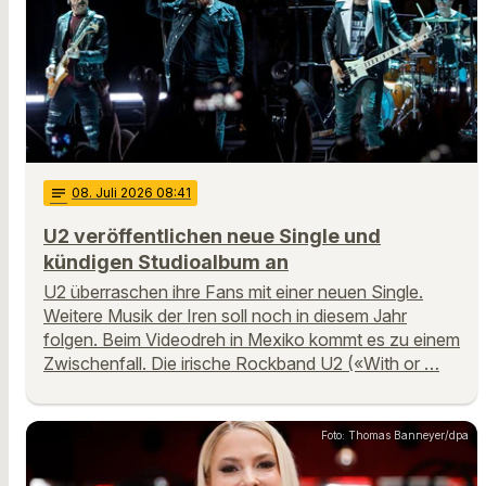
notes
08
. Juli 2026 08:41
U2 veröffentlichen neue Single und
kündigen Studioalbum an
U2 überraschen ihre Fans mit einer neuen Single.
Weitere Musik der Iren soll noch in diesem Jahr
folgen. Beim Videodreh in Mexiko kommt es zu einem
Zwischenfall. Die irische Rockband U2 («With or …
Foto: Thomas Banneyer/dpa