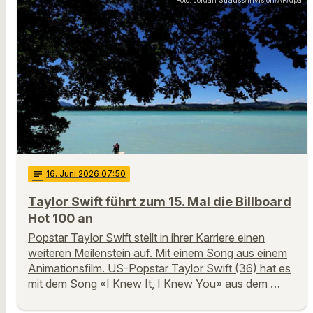
Foto: Jordan Strauss/Invision/AP/dpa
notes
16
. Juni 2026 07:50
Taylor Swift führt zum 15. Mal die Billboard
Hot 100 an
Popstar Taylor Swift stellt in ihrer Karriere einen
weiteren Meilenstein auf. Mit einem Song aus einem
Animationsfilm. US-Popstar Taylor Swift (36) hat es
mit dem Song «I Knew It, I Knew You» aus dem …