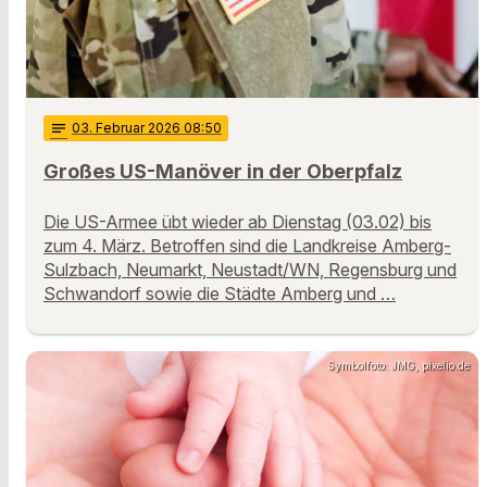
notes
03
. Februar 2026 08:50
Großes US-Manöver in der Oberpfalz
Die US-Armee übt wieder ab Dienstag (03.02) bis
zum 4. März. Betroffen sind die Landkreise Amberg-
Sulzbach, Neumarkt, Neustadt/WN, Regensburg und
Schwandorf sowie die Städte Amberg und …
Symbolfoto: JMG, pixelio.de