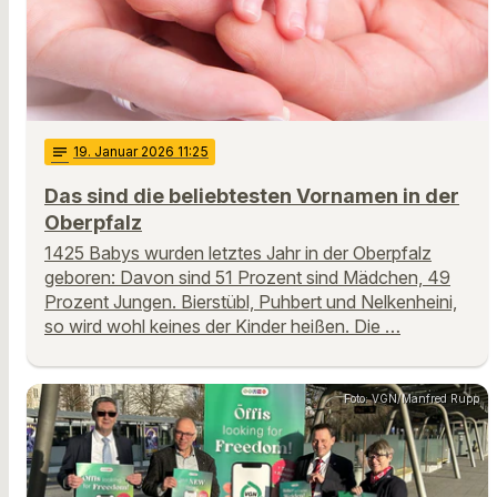
notes
19
. Januar 2026 11:25
Das sind die beliebtesten Vornamen in der
Oberpfalz
1425 Babys wurden letztes Jahr in der Oberpfalz
geboren: Davon sind 51 Prozent sind Mädchen, 49
Prozent Jungen. Bierstübl, Puhbert und Nelkenheini,
so wird wohl keines der Kinder heißen. Die …
Foto: VGN/Manfred Rupp