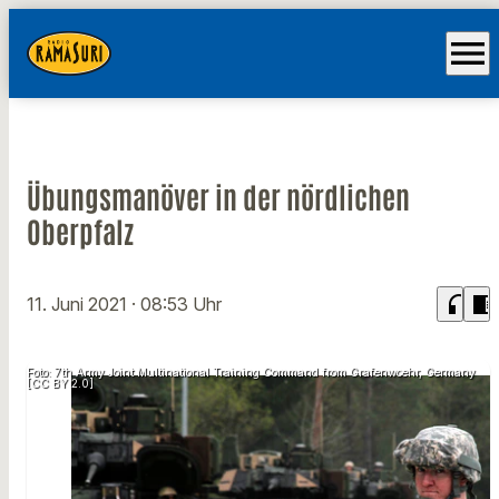
menu
Übungsmanöver in der nördlichen
Oberpfalz
headphones
chrome_reader_mode
11. Juni 2021
· 08:53 Uhr
Foto: 7th Army Joint Multinational Training Command from Grafenwoehr, Germany
[CC BY 2.0]