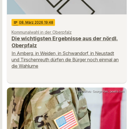
notes
08
. März 2026 19:48
Kommunalwahl in der Oberpfalz
Die wichtigsten Ergebnisse aus der nördl.
Oberpfalz
In Amberg, in Weiden, in Schwandorf, in Neustadt
und Tirschenreuth dürfen die Bürger noch einmal an
die Wahlurne
Symbolfoto: George Pak, pexels.com