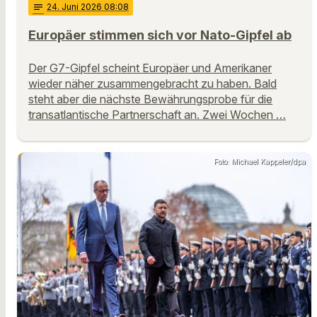
notes
24
. Juni 2026 08:08
Europäer stimmen sich vor Nato-Gipfel ab
Der G7-Gipfel scheint Europäer und Amerikaner
wieder näher zusammengebracht zu haben. Bald
steht aber die nächste Bewährungsprobe für die
transatlantische Partnerschaft an. Zwei Wochen …
Foto: Michael Kappeler/dpa