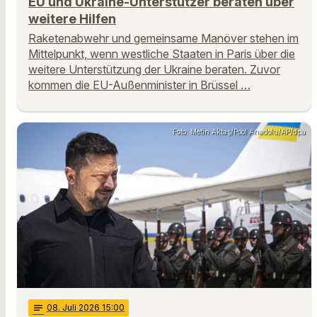
EU und Ukraine-Unterstützer beraten über
weitere Hilfen
Raketenabwehr und gemeinsame Manöver stehen im
Mittelpunkt, wenn westliche Staaten in Paris über die
weitere Unterstützung der Ukraine beraten. Zuvor
kommen die EU-Außenminister in Brüssel …
Foto: Metin Aktaş/Pool Anadolu/AP/dpa
notes
08
. Juli 2026 15:00