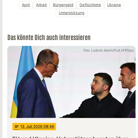
April
Arbeit
Bürgergeld
Geflüchtete
Ukraine
Unterstützung
Das könnte Dich auch interessieren
Foto: Ludovic Marin/Pool AFP/dpa
notes
13
. Juli 2026 08:46