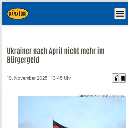
menu
Ukrainer nach April nicht mehr im
Bürgergeld
headphones
chrome_reader_mode
19. November 2025
· 13:45 Uhr
Symbolfoto: Hannes P. Albert/dpa