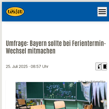
menu
Umfrage: Bayern sollte bei Ferientermin-
Wechsel mitmachen
headphones
chrome_reader_mode
25. Juli 2025
· 08:57 Uhr
Foto: Jens Kalaene/dpa