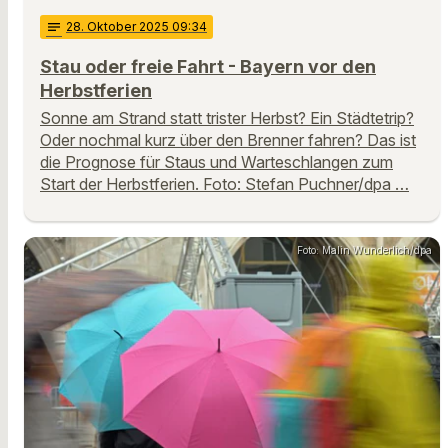
notes
28
. Oktober 2025 09:34
Stau oder freie Fahrt - Bayern vor den
Herbstferien
Sonne am Strand statt trister Herbst? Ein Städtetrip?
Oder nochmal kurz über den Brenner fahren? Das ist
die Prognose für Staus und Warteschlangen zum
Start der Herbstferien. Foto: Stefan Puchner/dpa …
Foto: Malin Wunderlich/dpa