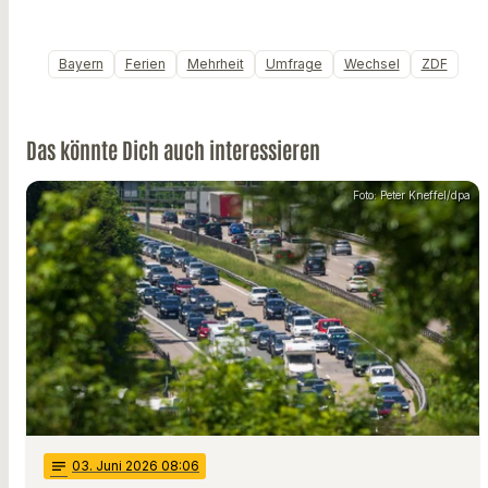
Bayern
Ferien
Mehrheit
Umfrage
Wechsel
ZDF
Das könnte Dich auch interessieren
Foto: Peter Kneffel/dpa
notes
03
. Juni 2026 08:06