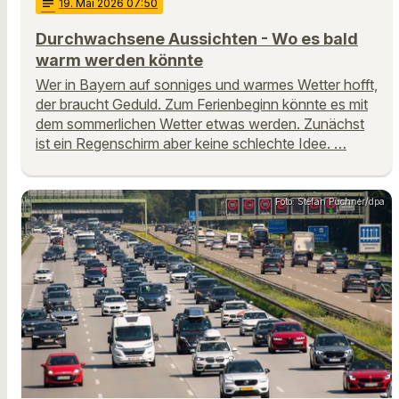
notes
19
. Mai 2026 07:50
Durchwachsene Aussichten - Wo es bald
warm werden könnte
Wer in Bayern auf sonniges und warmes Wetter hofft,
der braucht Geduld. Zum Ferienbeginn könnte es mit
dem sommerlichen Wetter etwas werden. Zunächst
ist ein Regenschirm aber keine schlechte Idee. …
Foto: Stefan Puchner/dpa