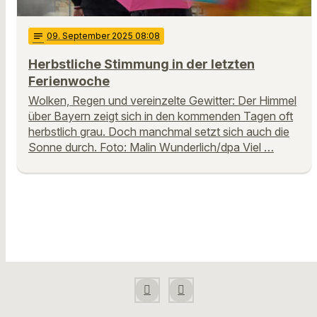
notes
09
. September 2025 08:08
Herbstliche Stimmung in der letzten
Ferienwoche
Wolken, Regen und vereinzelte Gewitter: Der Himmel
über Bayern zeigt sich in den kommenden Tagen oft
herbstlich grau. Doch manchmal setzt sich auch die
Sonne durch. Foto: Malin Wunderlich/dpa Viel …