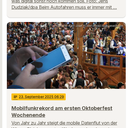
was digital sonst noch kommen soll. Foto: Jens
Dudziak/dpa Beim Autofahren muss er immer mit …
Symbolbild: Karl-Josef Hildenbrand/dpa, pexels.com
notes
23
. September 2025 06:29
Mobilfunkrekord am ersten Oktoberfest
Wochenende
Von Jahr zu Jahr steigt die mobile Datenflut von der