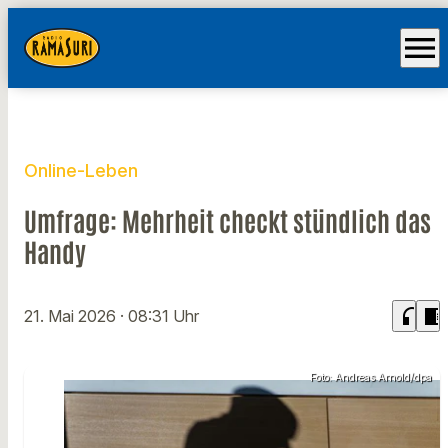
menu
Online-Leben
Umfrage: Mehrheit checkt stündlich das
Handy
headphones
chrome_reader_mode
21. Mai 2026
· 08:31 Uhr
Foto: Andreas Arnold/dpa