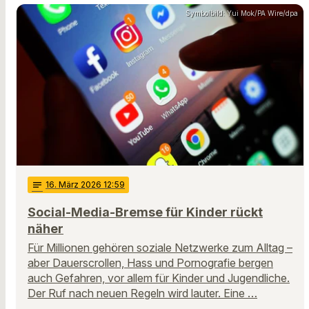
Symbolbild: Yui Mok/PA Wire/dpa
notes
16
. März 2026 12:59
Social-Media-Bremse für Kinder rückt
näher
Für Millionen gehören soziale Netzwerke zum Alltag –
aber Dauerscrollen, Hass und Pornografie bergen
auch Gefahren, vor allem für Kinder und Jugendliche.
Der Ruf nach neuen Regeln wird lauter. Eine …