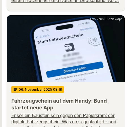
ersten Nutzerinnen und Nutzer in Deutschland. Ab …
Foto: Jens Dudziak/dpa
notes
06
. November 2025 08:18
Fahrzeugschein auf dem Handy: Bund
startet neue App
Er soll ein Baustein sein gegen den Papierkram: der
digitale Fahrzeugschein. Was dazu geplant ist – und