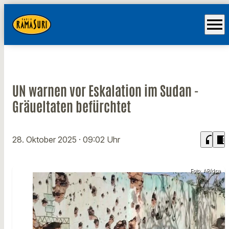
menu
UN warnen vor Eskalation im Sudan -
Gräueltaten befürchtet
headphones
chrome_reader_mode
28. Oktober 2025
· 09:02 Uhr
Foto: AP/dpa