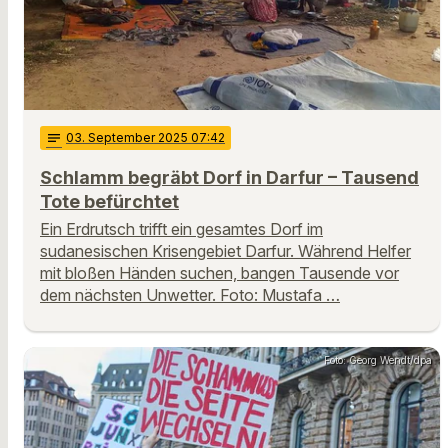
notes
03
. September 2025 07:42
Schlamm begräbt Dorf in Darfur – Tausend
Tote befürchtet
Ein Erdrutsch trifft ein gesamtes Dorf im
sudanesischen Krisengebiet Darfur. Während Helfer
mit bloßen Händen suchen, bangen Tausende vor
dem nächsten Unwetter. Foto: Mustafa …
Foto: Georg Wendt/dpa