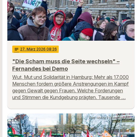
notes
27
. März 2026 08:26
"Die Scham muss die Seite wechseln" –
Fernandes bei Demo
Wut, Mut und Solidarität in Hamburg: Mehr als 17.000
Menschen fordern größere Anstrengungen im Kampf
gegen Gewalt gegen Frauen. Welche Forderungen
und Stimmen die Kundgebung prägten. Tausende …
Foto: Moritz Frankenberg/dpa