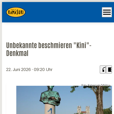
menu
Unbekannte beschmieren "Kini"-
Denkmal
headphones
chrome_reader_mode
22. Juni 2026
· 09:20 Uhr
Foto: Fotoreport-DB/dpa