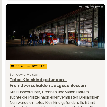
Foto: Frank Molter/dpa
notes
06
. August 2026 11:41
Schleswig-Holstein
Totes Kleinkind gefunden -
Fremdverschulden ausgeschlossen
Mit Hubschrauber, Drohnen und vielen Helfern
suchte die Polizei nach einer vermissten Dreijährigen.
Nun wurde ein totes Kleinkind gefunden. Es ist mit