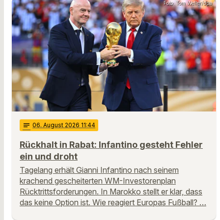
Foto: Tom Weller/dpa
notes
06
. August 2026 11:44
Rückhalt in Rabat: Infantino gesteht Fehler
ein und droht
Tagelang erhält Gianni Infantino nach seinem
krachend gescheiterten WM-Investorenplan
Rücktrittsforderungen. In Marokko stellt er klar, dass
das keine Option ist. Wie reagiert Europas Fußball? …