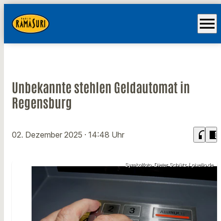
menu
Unbekannte stehlen Geldautomat in
Regensburg
headphones
chrome_reader_mode
02. Dezember 2025
· 14:48 Uhr
Symbolfoto: Dieter Schütz / pixelio.de