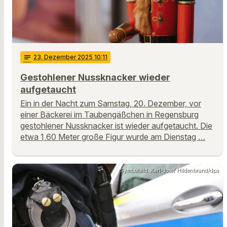
notes
23
. Dezember 2025 10:11
Gestohlener Nussknacker wieder
aufgetaucht
Ein in der Nacht zum Samstag, 20. Dezember, vor
einer Bäckerei im Taubengäßchen in Regensburg
gestohlener Nussknacker ist wieder aufgetaucht. Die
etwa 1,60 Meter große Figur wurde am Dienstag …
Symbolbild: Karl-Josef Hildenbrand/dpa