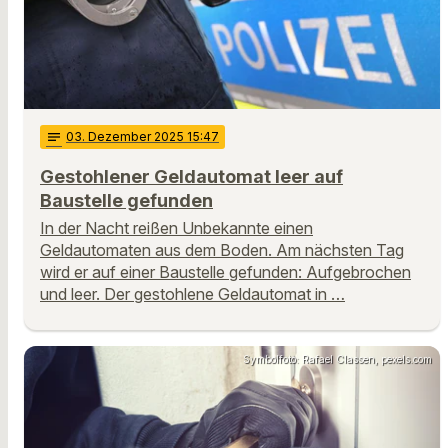
notes
03
. Dezember 2025 15:47
Gestohlener Geldautomat leer auf
Baustelle gefunden
In der Nacht reißen Unbekannte einen
Geldautomaten aus dem Boden. Am nächsten Tag
wird er auf einer Baustelle gefunden: Aufgebrochen
und leer. Der gestohlene Geldautomat in …
Symbolfoto: Rafael Classen, pexels.com