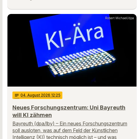
Robert Michael/dpa
notes
04
. August 2026 12:25
Neues Forschungszentrum: Uni Bayreuth
will KI zähmen
Bayreuth (dpa/lby) – Ein neues Forschungszentrum
soll ausloten, was auf dem Feld der Künstlichen
Intelligenz (KI) technisch möglich ist – und was