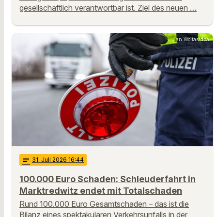
gesellschaftlich verantwortbar ist. Ziel des neuen …
Jan Woitas/dpa
notes
31
. Juli 2026 16:44
100.000 Euro Schaden: Schleuderfahrt in
Marktredwitz endet mit Totalschaden
Rund 100.000 Euro Gesamtschaden – das ist die
Bilanz eines spektakulären Verkehrsunfalls in der