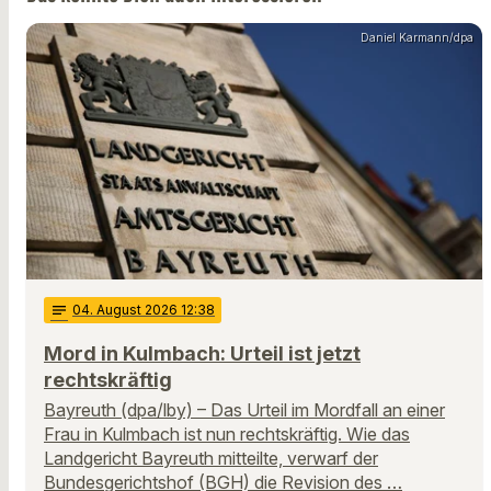
Daniel Karmann/dpa
notes
04
. August 2026 12:38
Mord in Kulmbach: Urteil ist jetzt
rechtskräftig
Bayreuth (dpa/lby) – Das Urteil im Mordfall an einer
Frau in Kulmbach ist nun rechtskräftig. Wie das
Landgericht Bayreuth mitteilte, verwarf der
Bundesgerichtshof (BGH) die Revision des …