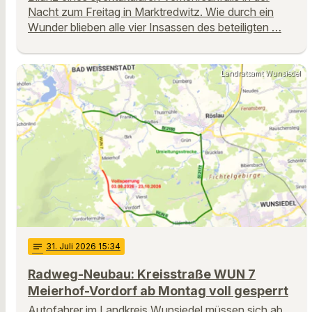
Nacht zum Freitag in Marktredwitz. Wie durch ein
Wunder blieben alle vier Insassen des beteiligten …
Landratsamt Wunsiedel
notes
31
. Juli 2026 15:34
Radweg-Neubau: Kreisstraße WUN 7
Meierhof-Vordorf ab Montag voll gesperrt
Autofahrer im Landkreis Wunsiedel müssen sich ab