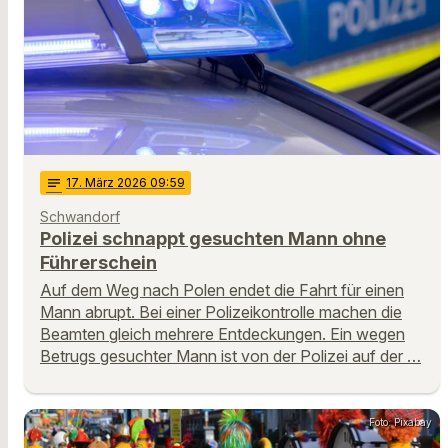
notes
17
. März 2026 09:59
Schwandorf
Polizei schnappt gesuchten Mann ohne
Führerschein
Auf dem Weg nach Polen endet die Fahrt für einen
Mann abrupt. Bei einer Polizeikontrolle machen die
Beamten gleich mehrere Entdeckungen. Ein wegen
Betrugs gesuchter Mann ist von der Polizei auf der …
Foto: Pixabay