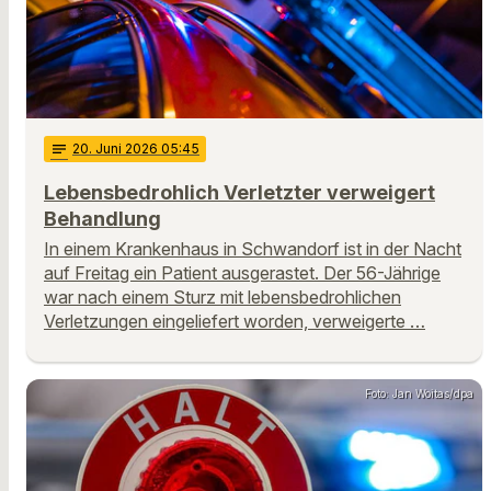
notes
20
. Juni 2026 05:45
Lebensbedrohlich Verletzter verweigert
Behandlung
In einem Krankenhaus in Schwandorf ist in der Nacht
auf Freitag ein Patient ausgerastet. Der 56-Jährige
war nach einem Sturz mit lebensbedrohlichen
Verletzungen eingeliefert worden, verweigerte …
Foto: Jan Woitas/dpa