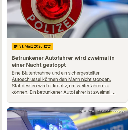
notes
31
. März 2026 12:21
Betrunkener Autofahrer wird zweimal in
einer Nacht gestoppt
Eine Blutentnahme und ein sichergestellter
Autoschlüssel können den Mann nicht stoppen.
Stattdessen wird er kreativ, um weiterfahren zu
können. Ein betrunkener Autofahrer ist zweimal …
Symbolfoto: Daniel Karmann/dpa