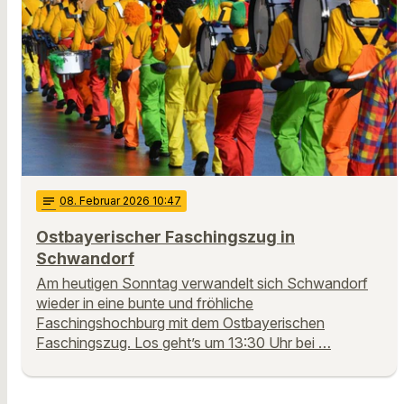
notes
08
. Februar 2026 10:47
Ostbayerischer Faschingszug in
Schwandorf
Am heutigen Sonntag verwandelt sich Schwandorf
wieder in eine bunte und fröhliche
Faschingshochburg mit dem Ostbayerischen
Faschingszug. Los geht’s um 13:30 Uhr bei …