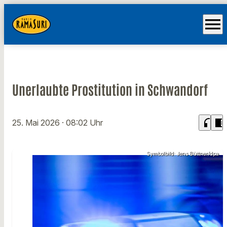
menu
Unerlaubte Prostitution in Schwandorf
headphones
chrome_reader_mode
25. Mai 2026
· 08:02 Uhr
Symbolbild: Jens Büttner/dpa