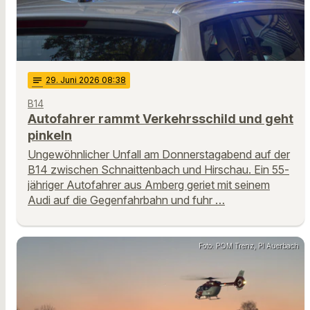
notes
29
. Juni 2026 08:38
B14
Autofahrer rammt Verkehrsschild und geht
pinkeln
Ungewöhnlicher Unfall am Donnerstagabend auf der
B14 zwischen Schnaittenbach und Hirschau. Ein 55-
jähriger Autofahrer aus Amberg geriet mit seinem
Audi auf die Gegenfahrbahn und fuhr …
Foto: POM Trenz, PI Auerbach