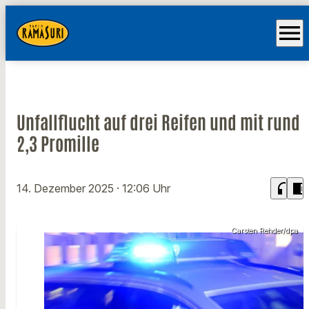
menu
Unfallflucht auf drei Reifen und mit rund
2,3 Promille
headphones
chrome_reader_mode
14. Dezember 2025
· 12:06 Uhr
Carsten Rehder/dpa