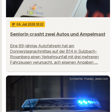
notes
04
. Juli 2026 10:22
Seniorin crasht zwei Autos und Ampelmast
Eine 89-jährige Autofahrerin hat am
Donnerstagnachmittag auf der B14 in Sulzbach-
Rosenberg einen Verkehrsunfall mit drei mehreren
Fahrzeugen verursacht. ach eigenen Angaben …
Symbolfoto: Pixabay, pexels.com