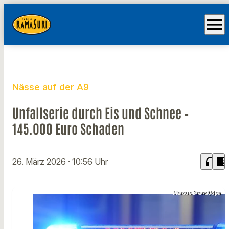
menu
Nässe auf der A9
Unfallserie durch Eis und Schnee –
145.000 Euro Schaden
headphones
chrome_reader_mode
26. März 2026
· 10:56 Uhr
Marcus Brandt/dpa