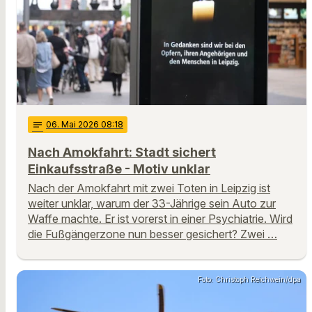
notes
06
. Mai 2026 08:18
Nach Amokfahrt: Stadt sichert
Einkaufsstraße - Motiv unklar
Nach der Amokfahrt mit zwei Toten in Leipzig ist
weiter unklar, warum der 33-Jährige sein Auto zur
Waffe machte. Er ist vorerst in einer Psychiatrie. Wird
die Fußgängerzone nun besser gesichert? Zwei …
Foto: Christoph Reichwein/dpa