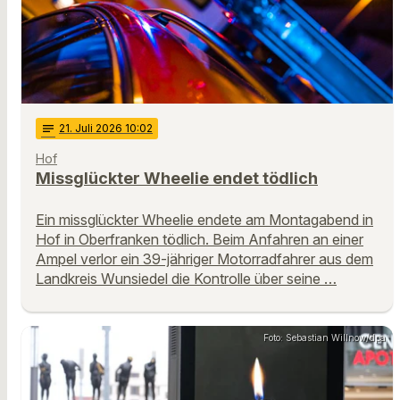
notes
21
. Juli 2026 10:02
Hof
Missglückter Wheelie endet tödlich
Ein missglückter Wheelie endete am Montagabend in
Hof in Oberfranken tödlich. Beim Anfahren an einer
Ampel verlor ein 39-jähriger Motorradfahrer aus dem
Landkreis Wunsiedel die Kontrolle über seine …
Foto: Sebastian Willnow/dpa