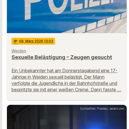
notes
06
. März 2026 13:03
Weiden
Sexuelle Belästigung – Zeugen gesucht
Ein Unbekannter hat am Donnerstagabend eine 17-
Jährige in Weiden sexuell belästigt. Der Mann
verfolgte die Jugendliche in der Bahnhofstraße und
bespritzte sie mit einer weißen Creme. Dann fasste …
Symbolfoto: Pixabay, pexels.com