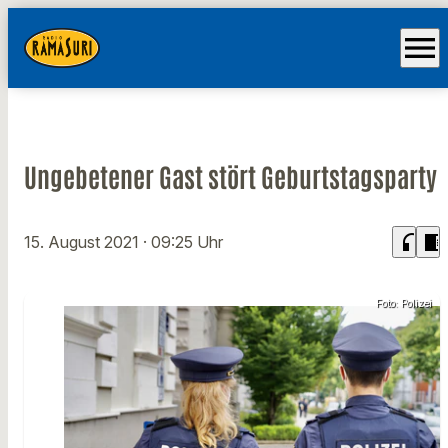
menu
Ungebetener Gast stört Geburtstagsparty
headphones
chrome_reader_mode
15. August 2021
· 09:25 Uhr
Foto: Polizei