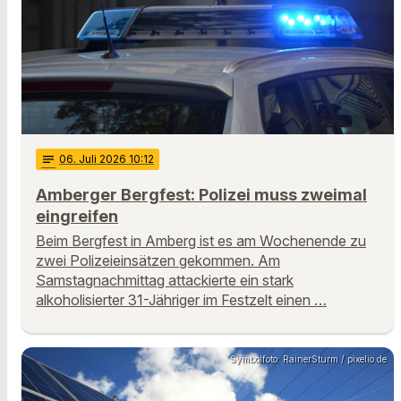
notes
06
. Juli 2026 10:12
Amberger Bergfest: Polizei muss zweimal
eingreifen
Beim Bergfest in Amberg ist es am Wochenende zu
zwei Polizeieinsätzen gekommen. Am
Samstagnachmittag attackierte ein stark
alkoholisierter 31-Jähriger im Festzelt einen …
Symbolfoto: RainerSturm / pixelio.de