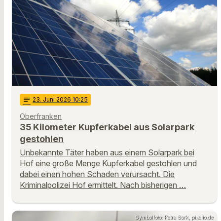
notes
23
. Juni 2026 10:25
Oberfranken
35 Kilometer Kupferkabel aus Solarpark
gestohlen
Unbekannte Täter haben aus einem Solarpark bei
Hof eine große Menge Kupferkabel gestohlen und
dabei einen hohen Schaden verursacht. Die
Kriminalpolizei Hof ermittelt. Nach bisherigen …
Symbolfoto: Petra Bork, pixelio.de