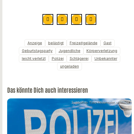
Anzeige
belästigt
Freizeitgelände
Gast
Geburtstagsparty
Jugendliche
Körperverletzung
leicht verletzt
Polizei
Schlägerei
Unbekannter
ungeladen
Das könnte Dich auch interessieren
Symbolfoto: Timo Klostermeier, pixelio.de