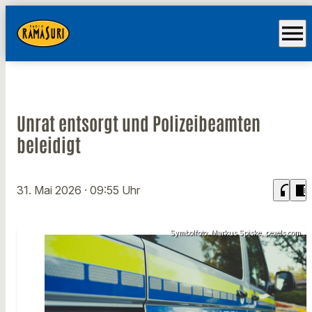
menu
Unrat entsorgt und Polizeibeamten
beleidigt
headphones
chrome_reader_mode
31. Mai 2026
· 09:55 Uhr
Symbolfoto: Markus Spiske, pexels.com