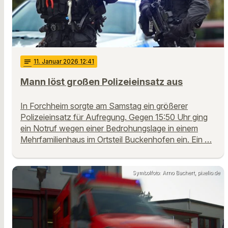
notes
11
. Januar 2026 12:41
Mann löst großen Polizeieinsatz aus
In Forchheim sorgte am Samstag ein größerer
Polizeieinsatz für Aufregung. Gegen 15:50 Uhr ging
ein Notruf wegen einer Bedrohungslage in einem
Mehrfamilienhaus im Ortsteil Buckenhofen ein. Ein …
Symbolfoto: Arno Bachert, pixelio.de