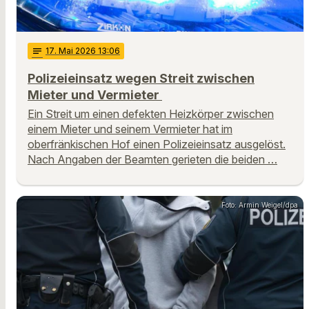
notes
17
. Mai 2026 13:06
Polizeieinsatz wegen Streit zwischen
Mieter und Vermieter
Ein Streit um einen defekten Heizkörper zwischen
einem Mieter und seinem Vermieter hat im
oberfränkischen Hof einen Polizeieinsatz ausgelöst.
Nach Angaben der Beamten gerieten die beiden …
Foto: Armin Weigel/dpa