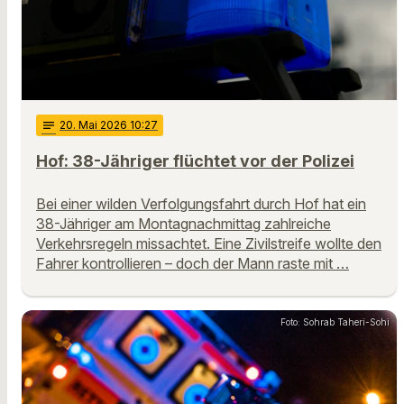
notes
20
. Mai 2026 10:27
Hof: 38-Jähriger flüchtet vor der Polizei
Bei einer wilden Verfolgungsfahrt durch Hof hat ein
38-Jähriger am Montagnachmittag zahlreiche
Verkehrsregeln missachtet. Eine Zivilstreife wollte den
Fahrer kontrollieren – doch der Mann raste mit …
Foto: Sohrab Taheri-Sohi