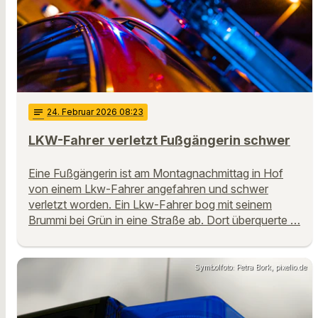
notes
24
. Februar 2026 08:23
LKW-Fahrer verletzt Fußgängerin schwer
Eine Fußgängerin ist am Montagnachmittag in Hof
von einem Lkw-Fahrer angefahren und schwer
verletzt worden. Ein Lkw-Fahrer bog mit seinem
Brummi bei Grün in eine Straße ab. Dort überquerte …
Symbolfoto: Petra Bork, pixelio.de