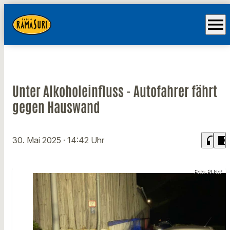
menu
Unter Alkoholeinfluss - Autofahrer fährt
gegen Hauswand
headphones
chrome_reader_mode
30. Mai 2025
· 14:42 Uhr
Foto: PI Hof