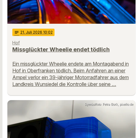
notes
21
. Juli 2026 10:02
Hof
Missglückter Wheelie endet tödlich
Ein missglückter Wheelie endete am Montagabend in
Hof in Oberfranken tödlich. Beim Anfahren an einer
Ampel verlor ein 39-jähriger Motorradfahrer aus dem
Landkreis Wunsiedel die Kontrolle über seine …
Symbolfoto: Petra Bork, pixelio.de