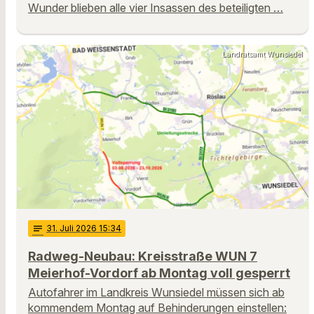
Wunder blieben alle vier Insassen des beteiligten …
Landratsamt Wunsiedel
notes
31
. Juli 2026 15:34
Radweg-Neubau: Kreisstraße WUN 7
Meierhof-Vordorf ab Montag voll gesperrt
Autofahrer im Landkreis Wunsiedel müssen sich ab
kommendem Montag auf Behinderungen einstellen: