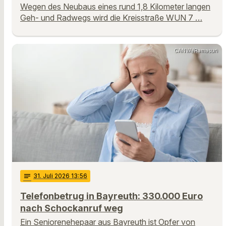
Wegen des Neubaus eines rund 1,8 Kilometer langen
Geh- und Radwegs wird die Kreisstraße WUN 7 …
CANVA/Ramasuri
notes
31
. Juli 2026 13:56
Telefonbetrug in Bayreuth: 330.000 Euro
nach Schockanruf weg
Ein Seniorenehepaar aus Bayreuth ist Opfer von