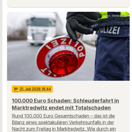
Jan Woitas/dpa
notes
31
. Juli 2026 16:44
100.000 Euro Schaden: Schleuderfahrt in
Marktredwitz endet mit Totalschaden
Rund 100.000 Euro Gesamtschaden – das ist die
Bilanz eines spektakulären Verkehrsunfalls in der
Nacht zum Freitag in Marktredwitz. Wie durch ein