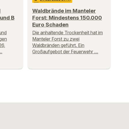
d
Waldbrände im Manteler
 und B
Forst: Mindestens 150.000
Euro Schaden
und
Die anhaltende Trockenheit hat im
igen
Manteler Forst zu zwei
26,
Waldbränden geführt. Ein
 …
Großaufgebot der Feuerwehr …