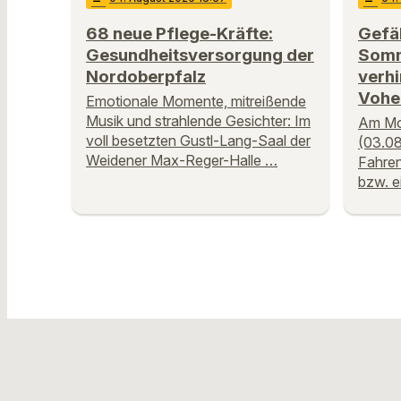
68 neue Pflege-Kräfte:
Gefäh
Gesundheitsversorgung der
Somm
Nordoberpfalz
verhi
Vohe
Emotionale Momente, mitreißende
Musik und strahlende Gesichter: Im
Am Mo
voll besetzten Gustl-Lang-Saal der
(03.08
Weidener Max-Reger-Halle …
Fahren
bzw. e