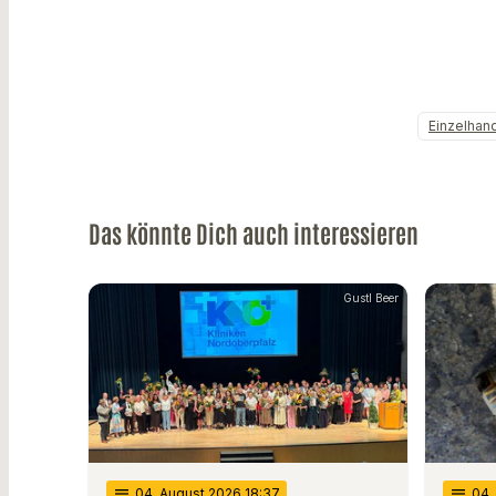
Einzelhan
Das könnte Dich auch interessieren
Gustl Beer
notes
04
. August 2026 18:37
notes
04