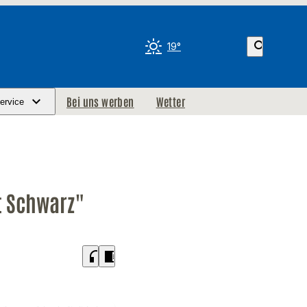
search
19°
Bei uns werben
Wetter
ervice
t Schwarz"
headphones
chrome_reader_mode