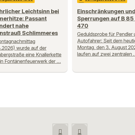
rlicher Leichtsinn bei
Einschränkungen un
erhitze: Passant
Sperrungen auf B 85
ndert nahe
470
nstrauß Schlimmeres
Geduldsprobe für Pendler 
Autofahrer: Seit dem heut
ntagnachmittag
Montag, den 3. August 20
.2026) wurde auf der
laufen auf zwei zentralen
bergstraße eine Knallerkette
in Fontänenfeuerwerk der …